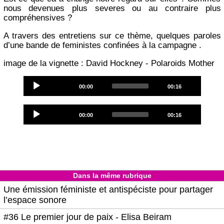
nous devenues plus severes ou au contraire plus
compréhensives ?
A travers des entretiens sur ce thème, quelques paroles
d’une bande de feministes confinées à la campagne .
image de la vignette : David Hockney - Polaroids Mother
Audio
Current
Total
00:00
00:16
Player
time
duration
Audio
Current
Total
00:00
00:16
Player
time
duration
Dans la même rubrique
Une émission féministe et antispéciste pour partager
l’espace sonore
#36 Le premier jour de paix - Elisa Beiram