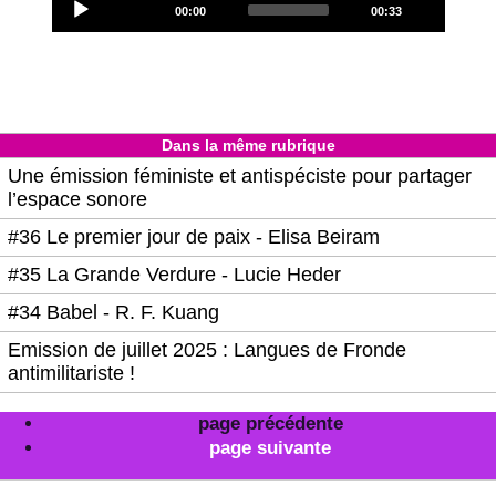
Current
Total
00:00
00:33
Player
time
duration
Dans la même rubrique
Une émission féministe et antispéciste pour partager
l’espace sonore
#36 Le premier jour de paix - Elisa Beiram
#35 La Grande Verdure - Lucie Heder
#34 Babel - R. F. Kuang
Emission de juillet 2025 : Langues de Fronde
antimilitariste !
page précédente
page suivante