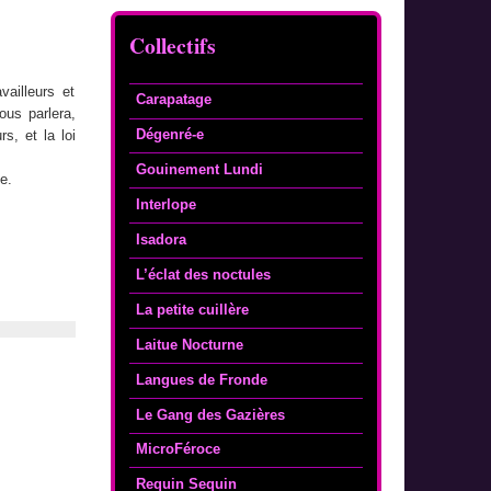
Collectifs
vailleurs et
Carapatage
ous parlera,
Dégenré-e
s, et la loi
Gouinement Lundi
e.
Interlope
Isadora
L’éclat des noctules
La petite cuillère
Laitue Nocturne
Langues de Fronde
Le Gang des Gazières
MicroFéroce
Requin Sequin