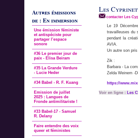
Les Cyprinet
Autres émissions
contacter Les Cyp
de : En immersion
Le 19 Décembre e
Une émission féministe
travailleuses du
et antispéciste pour
pendant la créat
partager l’espace
sonore
AVIA.
Un autre son pri
#36 Le premier jour de
paix - Elisa Beiram
Zik :
Barbara - La comp
#35 La Grande Verdure
- Lucie Heder
Zelda Weinem -D
#34 Babel - R. F. Kuang
https://www.mix
Emission de juillet
Voir en ligne :
Les C
2025 : Langues de
Fronde antimilitariste !
#33 Babel-17 - Samuel
R. Delany
Faire entendre des voix
queer et féministes