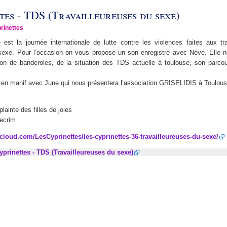
tes - TDS (Travailleureuses du sexe)
rinettes
st la journée internationale de lutte contre les violences faites aux tra
 sexe. Pour l’occasion on vous propose un son enregistré avec Névé. Elle n
ion de banderoles, de la situation des TDS actuelle à toulouse, son parcour
s en manif avec June qui nous présentera l’association GRISELIDIS à Toulous
lainte des filles de joies
ecrim
cloud.com/LesCyprinettes/les-cyprinettes-36-travailleureuses-du-sexe/
yprinettes - TDS (Travailleureuses du sexe)