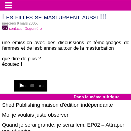
Les filles se masturbent aussi !!!
mercredi 9 mars 2005
,
contacter Dégenré-e
une émission avec des discussions et témoignages de
femmes et de lesbiennes autour de la masturbation
que dire de plus ?
écoutez !
Audio
Current
Total
00:00
00:00
Player
time
duration
Dans la même rubrique
Shed Publishing maison d’édition indépendante
Moi je voulais juste observer
Quand je serai grande, je serai fem. EP02 – Attraper
nos chemins