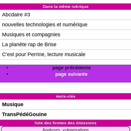
Dans la même rubrique
Abcdaire #3
nouvelles technologies et numérique
Musiques et compagnies
La planète rap de Brise
C’est pour Perrine, lecture musicale
page précédente
page suivante
mots-clés
Musique
TransPédéGouine
liste des formes des émissions
Analyses, vulgarisations