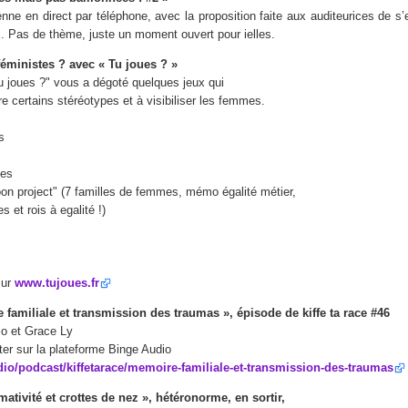
ne en direct par téléphone, avec la proposition faite aux auditeurices de s’
ix. Pas de thème, juste un moment ouvert pour ielles.
éministes ? avec « Tu joues ? »
u joues ?" vous a dégoté quelques jeux qui
ire certains stéréotypes et à visibiliser les femmes.
s
nes
on project" (7 familles de femmes, mémo égalité métier,
s et rois à egalité !)
sur
www.tujoues.fr
familiale et transmission des traumas », épisode de kiffe ta race #46
lo et Grace Ly
er sur la plateforme Binge Audio
dio/podcast/kiffetarace/memoire-familiale-et-transmission-des-traumas
ativité et crottes de nez », hétéronorme, en sortir,