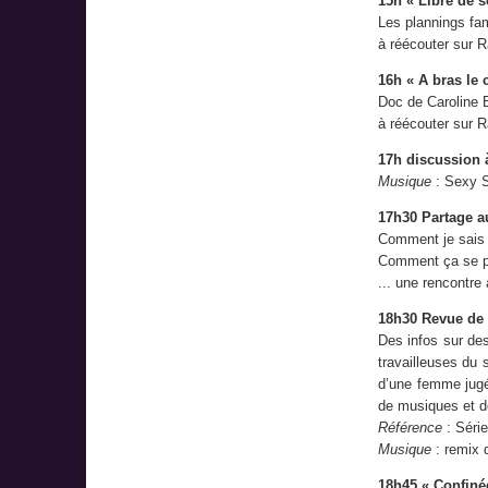
15h « Libre de s
Les plannings fam
à réécouter sur 
16h « A bras le 
Doc de Caroline B
à réécouter sur 
17h discussion à
Musique
: Sexy Su
17h30 Partage a
Comment je sais 
Comment ça se p
... une rencontr
18h30 Revue de 
Des infos sur des
travailleuses du 
d’une femme jugée
de musiques et d
Référence
: Séri
Musique
: remix 
18h45 « Confiné