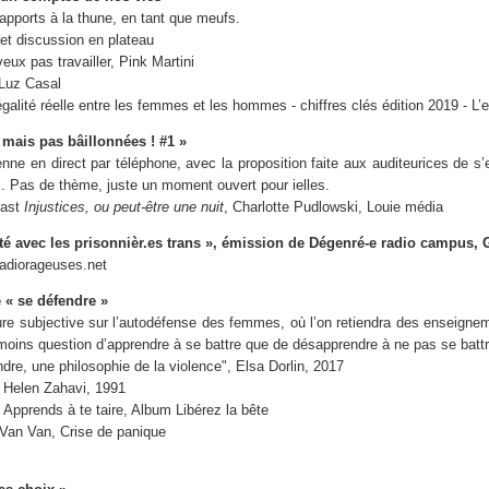
apports à la thune, en tant que meufs.
 et discussion en plateau
eux pas travailler, Pink Martini
Luz Casal
égalité réelle entre les femmes et les hommes - chiffres clés édition 2019 - L’e
 mais pas bâillonnées ! #1 »
ne en direct par téléphone, avec la proposition faite aux auditeurices de s’
ix. Pas de thème, juste un moment ouvert pour ielles.
cast
Injustices, ou peut-être une nuit
, Charlotte Pudlowski, Louie média
ité avec les prisonnièr.es trans », émission de Dégenré-e radio campus,
Radiorageuses.net
 « se défendre »
ure subjective sur l’autodéfense des femmes, où l’on retiendra des enseigne
t moins question d’apprendre à se battre que de désapprendre à ne pas se battr
dre, une philosophie de la violence", Elsa Dorlin, 2017
, Helen Zahavi, 1991
 Apprends à te taire, Album Libérez la bête
 Van Van, Crise de panique