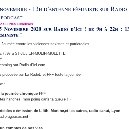
novembre - 13h d’antenne féministe sur Radio d
 podcast
ce Furies Furieuses
5 Novembre 2020 sur Radio d’Ici ! de 9h à 22h : 1
éministe !
a Journée contre les violences sexistes et patriarcales !
05.7 /97 à ST-JULIEN-MOLIN-MOLETTE
AY
reaming sur Radio d’Ici.com
e proposée par La RadéE et FFF toute la journée
me :
 la journée chronique FFF
tes hanches, mon poing dans ta gueule ! »
icides » émission de Lilith, Martine,et les autres, radio canut, Lyon
Radiorageuses.net
t un comptes de nos vies