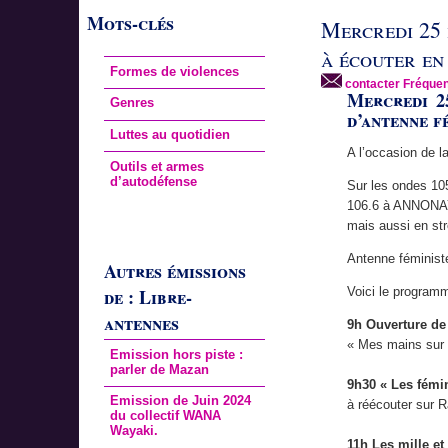
Mots-clés
Mercredi 25 
à écouter en
Formes de violences
contacter Fréquen
Mercredi 2
Genres
d’antenne f
Luttes au quotidien
A l’occasion de l
Outils et armes
d’autodéfense
Sur les ondes 1
106.6 à ANNON
mais aussi en st
Antenne féminist
Autres émissions
de : Libre-
Voici le program
antennes
9h Ouverture de
« Mes mains sur 
Emission hors piste :
parler de Mazan
9h30 « Les fémin
Emission de Juin 2024
à réécouter sur 
du collectif WANA
Wayaki.
11h Les mille e