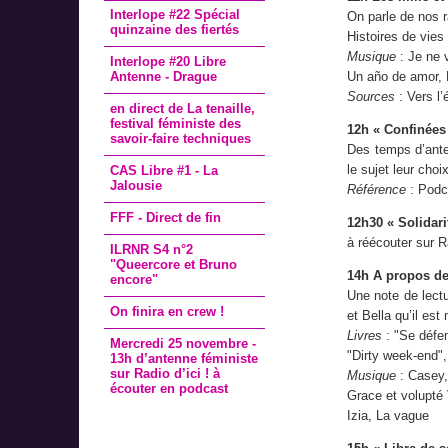
Interlope #22 Spécial
On parle de nos r
quinzaine des fiertés
Histoires de vies
Musique
: Je ne v
Interlope #20 Libre
Antenne - Drague
Un año de amor, 
Sources
: Vers l’
en direct de La tenaille,
festival féministe des
12h « Confinées
savoir-faire techniques
Des temps d’anten
le sujet leur cho
CAS Libre #1 - La
Jalousie
Référence
: Pod
FFF - Direct de fin
12h30 « Solidar
à réécouter sur 
ILRNR S4 n°2
"Queercore et Bruno
14h A propos de
encore"
Une note de lect
On finira en crew !
et Bella qu’il es
Livres
: "Se défen
Mercredi 25 novembre -
"Dirty week-end"
13h d’antenne féministe
sur Radio d’ici ! à
Musique
: Casey,
écouter en podcast
Grace et volupté
Izia, La vague