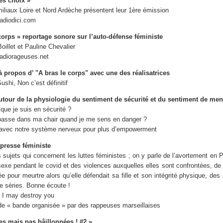
es choix »
iliaux Loire et Nord Ardèche présentent leur 1ère émission
Radiodici.com
corps » reportage sonore sur l’auto-défense féministe
oillet et Pauline Chevalier
Radiorageuses.net
 propos d’ "A bras le corps" avec une des réalisatrices
shi, Non c’est définitif
utour de la physiologie du sentiment de sécurité et du sentiment de me
que je suis en sécurité ?
asse dans ma chair quand je me sens en danger ?
e avec notre système nerveux pour plus d’empowerment
presse féministe
 sujets qui concernent les luttes féministes ; on y parle de l’avortement en 
sexe pendant le covid et des violences auxquelles elles sont confrontées, de l
 pour meurtre alors qu’elle défendait sa fille et son intégrité physique, des
e séries. Bonne écoute !
e I may destroy you
de « bande organisée » par des rappeuses marseillaises
es mais pas bâillonnées ! #2 »