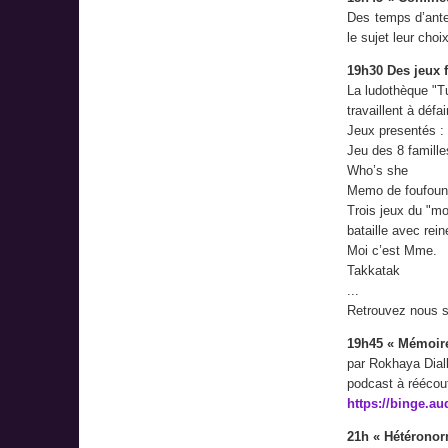
Des temps d’anten
le sujet leur cho
19h30 Des jeux f
La ludothèque "T
travaillent à défa
Jeux presentés :
Jeu des 8 famille
Who’s she
Memo de foufou
Trois jeux du "mo
bataille avec reine
Moi c’est Mme.
Takkatak
...
Retrouvez nous 
19h45 « Mémoire 
par Rokhaya Dial
podcast à réécout
https://binge.au
21h « Hétéronorm