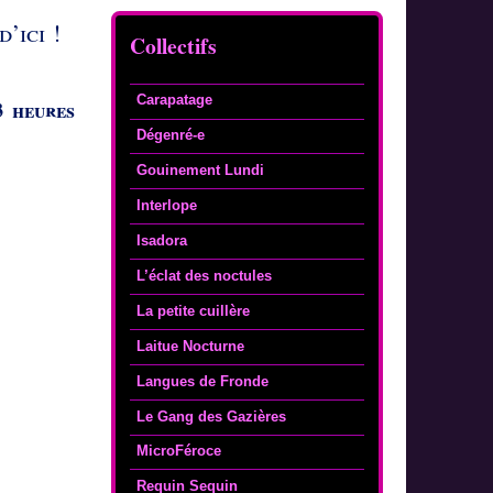
’ici !
Collectifs
Carapatage
3 heures
Dégenré-e
Gouinement Lundi
Interlope
Isadora
L’éclat des noctules
La petite cuillère
Laitue Nocturne
Langues de Fronde
Le Gang des Gazières
MicroFéroce
Requin Sequin