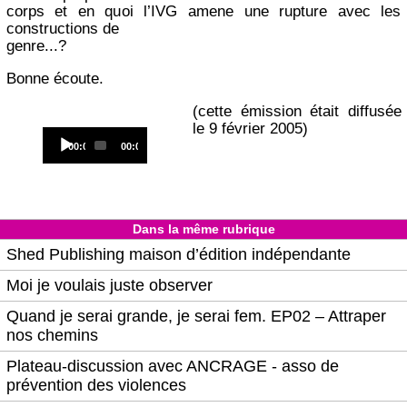
corps et en quoi l’IVG amene une rupture avec les
constructions de
genre...?
Bonne écoute.
(cette émission était diffusée
le 9 février 2005)
Audio
Current
Total
00:00
00:00
Player
time
duration
Dans la même rubrique
Shed Publishing maison d’édition indépendante
Moi je voulais juste observer
Quand je serai grande, je serai fem. EP02 – Attraper
nos chemins
Plateau-discussion avec ANCRAGE - asso de
prévention des violences