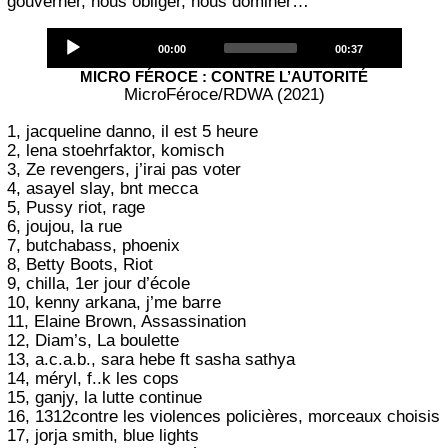
gouverner, nous obliger, nous dominer…
Audio
Current
Total
00:00
00:37
Player
time
duration
MICRO FÉROCE : CONTRE L’AUTORITÉ
MicroFéroce/RDWA (2021)
1, jacqueline danno, il est 5 heure
2, lena stoehrfaktor, komisch
3, Ze revengers, j’irai pas voter
4, asayel slay, bnt mecca
5, Pussy riot, rage
6, joujou, la rue
7, butchabass, phoenix
8, Betty Boots, Riot
9, chilla, 1er jour d’école
10, kenny arkana, j’me barre
11, Elaine Brown, Assassination
12, Diam’s, La boulette
13, a.c.a.b., sara hebe ft sasha sathya
14, méryl, f..k les cops
15, ganjy, la lutte continue
16, 1312contre les violences policières, morceaux choisis
17, jorja smith, blue lights