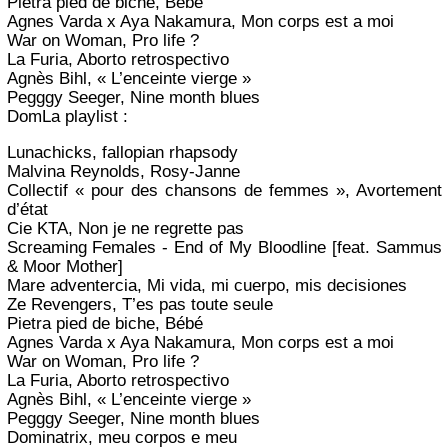
Pietra pied de biche, Bébé
Agnes Varda x Aya Nakamura, Mon corps est a moi
War on Woman, Pro life ?
La Furia, Aborto retrospectivo
Agnès Bihl, « L’enceinte vierge »
Pegggy Seeger, Nine month blues
DomLa playlist :
Lunachicks, fallopian rhapsody
Malvina Reynolds, Rosy-Janne
Collectif « pour des chansons de femmes », Avortement
d’état
Cie KTA, Non je ne regrette pas
Screaming Females - End of My Bloodline [feat. Sammus
& Moor Mother]
Mare adventercia, Mi vida, mi cuerpo, mis decisiones
Ze Revengers, T’es pas toute seule
Pietra pied de biche, Bébé
Agnes Varda x Aya Nakamura, Mon corps est a moi
War on Woman, Pro life ?
La Furia, Aborto retrospectivo
Agnès Bihl, « L’enceinte vierge »
Pegggy Seeger, Nine month blues
Dominatrix, meu corpos e meu