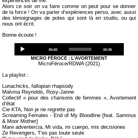
expériences de vie.
Alors ce soir on va faire comme on peut pour se donner
de la force ! On va parler d’expériences perso, avec aussi
des témoignages de potes qui sont là en studio, ou qui
nous ont écrit.
Bonne écoute !
Audio
Current
Total
00:00
00:36
Player
time
duration
MICRO FÉROCE : L’AVORTEMENT
MicroFéroce/RDWA (2021)
La playlist :
Lunachicks, fallopian rhapsody
Malvina Reynolds, Rosy-Janne
Collectif « pour des chansons de femmes », Avortement
d’état
Cie KTA, Non je ne regrette pas
Screaming Females - End of My Bloodline [feat. Sammus
& Moor Mother]
Mare adventercia, Mi vida, mi cuerpo, mis decisiones
Ze Revengers, T’es pas toute seule