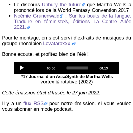
Le discours
Unbury the future
que Martha Wells a
prononcé lors de la World Fantasy Convention 2017
Noémie Grunenwald
:
Sur les bouts de la langue.
Traduire en féministe∕s, éditions La Contre Allée
2021.
Pour le montage, on s’est servi d’extraits de musiques du
groupe rhonalpien
Lovataraxxx.
Bonne écoute, et profitez bien de l’été !
Audio
Current
Total
00:00
00:13
Player
time
duration
#17 Journal d’un AssaSynth de Martha Wells
vortex & rotative (2022)
Cette émission était diffusée le 27 juin 2022.
Il y a un
flux RSS
pour notre émission, si vous voulez
vous abonner en mode podcast.