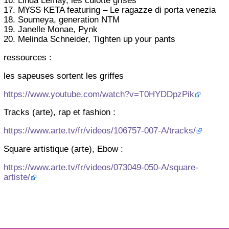
16. Linda Lemay, les culotte grises
17. M¥SS KETA featuring – Le ragazze di porta venezia
18. Soumeya, generation NTM
19. Janelle Monae, Pynk
20. Melinda Schneider, Tighten up your pants
ressources :
les sapeuses sortent les griffes
https://www.youtube.com/watch?v=T0HYDDpzPik
Tracks (arte), rap et fashion :
https://www.arte.tv/fr/videos/106757-007-A/tracks/
Square artistique (arte), Ebow :
https://www.arte.tv/fr/videos/073049-050-A/square-
artiste/