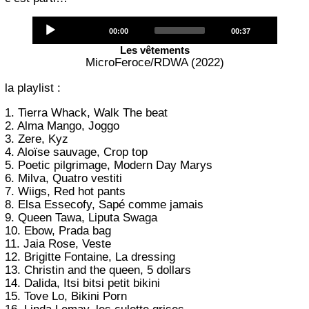
Audio
Current
Total
00:00
00:37
Player
time
duration
Les vêtements
MicroFeroce/RDWA (2022)
la playlist :
1. Tierra Whack, Walk The beat
2. Alma Mango, Joggo
3. Zere, Kyz
4. Aloïse sauvage, Crop top
5. Poetic pilgrimage, Modern Day Marys
6. Milva, Quatro vestiti
7. Wiigs, Red hot pants
8. Elsa Essecofy, Sapé comme jamais
9. Queen Tawa, Liputa Swaga
10. Ebow, Prada bag
11. Jaia Rose, Veste
12. Brigitte Fontaine, La dressing
13. Christin and the queen, 5 dollars
14. Dalida, Itsi bitsi petit bikini
15. Tove Lo, Bikini Porn