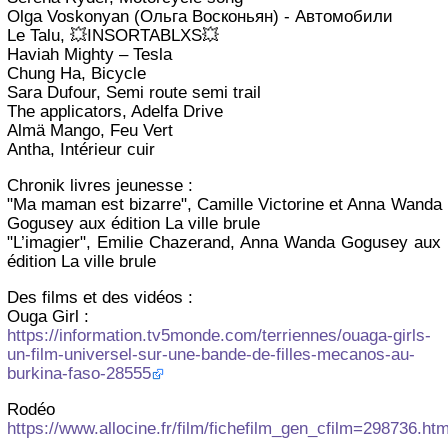
Olga Voskonyan (Ольга Восконьян) - Автомобили
Le Talu, 💥INSORTABLXS💥
Haviah Mighty – Tesla
Chung Ha, Bicycle
Sara Dufour, Semi route semi trail
The applicators, Adelfa Drive
Almä Mango, Feu Vert
Antha, Intérieur cuir
Chronik livres jeunesse :
"Ma maman est bizarre", Camille Victorine et Anna Wanda
Gogusey aux édition La ville brule
"L’imagier", Emilie Chazerand, Anna Wanda Gogusey aux
édition La ville brule
Des films et des vidéos :
Ouga Girl :
https://information.tv5monde.com/terriennes/ouaga-girls-
un-film-universel-sur-une-bande-de-filles-mecanos-au-
burkina-faso-28555
Rodéo
https://www.allocine.fr/film/fichefilm_gen_cfilm=298736.htm