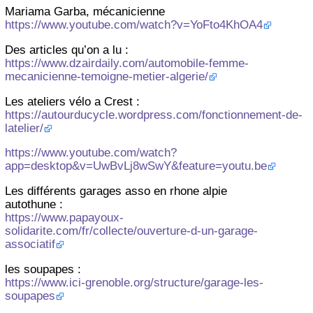
Mariama Garba, mécanicienne
https://www.youtube.com/watch?v=YoFto4KhOA4
Des articles qu’on a lu :
https://www.dzairdaily.com/automobile-femme-
mecanicienne-temoigne-metier-algerie/
Les ateliers vélo a Crest :
https://autourducycle.wordpress.com/fonctionnement-de-
latelier/
https://www.youtube.com/watch?
app=desktop&v=UwBvLj8wSwY&feature=youtu.be
Les différents garages asso en rhone alpie
autothune :
https://www.papayoux-
solidarite.com/fr/collecte/ouverture-d-un-garage-
associatif
les soupapes :
https://www.ici-grenoble.org/structure/garage-les-
soupapes