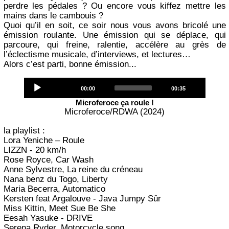
perdre les pédales ? Ou encore vous kiffez mettre les
mains dans le cambouis ?
Quoi qu’il en soit, ce soir nous vous avons bricolé une
émission roulante. Une émission qui se déplace, qui
parcoure, qui freine, ralentie, accélère au grès de
l’éclectisme musicale, d’interviews, et lectures…
Alors c’est parti, bonne émission...
Audio
Current
Total
00:00
00:35
Player
time
duration
Microferoce ça roule !
Microferoce/RDWA (2024)
la playlist :
Lora Yeniche – Roule
LIZZN - 20 km/h
Rose Royce, Car Wash
Anne Sylvestre, La reine du créneau
Nana benz du Togo, Liberty
Maria Becerra, Automatico
Kersten feat Argalouve - Java Jumpy Sûr
Miss Kittin, Meet Sue Be She
Eesah Yasuke - DRIVE
Serena Ryder, Motorcycle song