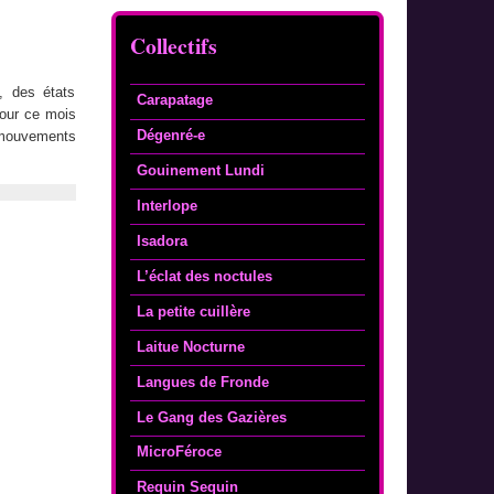
Collectifs
s, des états
Carapatage
Pour ce mois
Dégenré-e
s mouvements
Gouinement Lundi
Interlope
Isadora
L’éclat des noctules
La petite cuillère
Laitue Nocturne
Langues de Fronde
Le Gang des Gazières
MicroFéroce
Requin Sequin