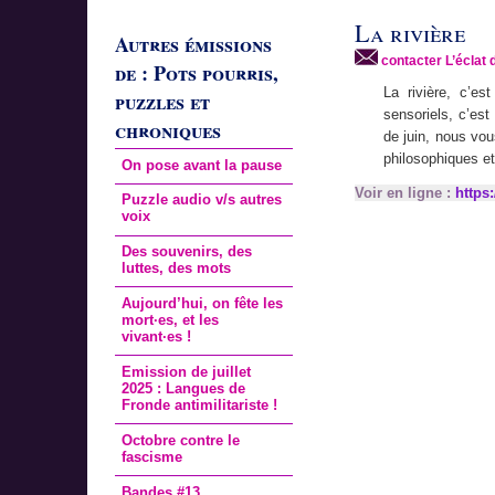
La rivière
Autres émissions
contacter L’éclat 
de : Pots pourris,
La rivière, c’es
puzzles et
sensoriels, c’est
chroniques
de juin, nous vou
philosophiques et
On pose avant la pause
Voir en ligne :
https
Puzzle audio v/s autres
voix
Des souvenirs, des
luttes, des mots
Aujourd’hui, on fête les
mort·es, et les
vivant·es !
Emission de juillet
2025 : Langues de
Fronde antimilitariste !
Octobre contre le
fascisme
Bandes #13