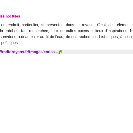
des noctules
t un endroit particulier, si présentes dans le royans. C’est des élément
 la fraîcheur tant recherchée, lieux de cultes paiens et lieux d’inspirations. 
s invitons à déambuler au fil de l’eau, de nos recherches historiques, à no
 poétiques.
://radioroyans.fr/images/emiss...