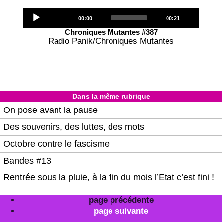
Audio
Current
Total
00:00
00:21
Player
time
duration
Chroniques Mutantes #387
Radio Panik/Chroniques Mutantes
Dans la même rubrique
On pose avant la pause
Des souvenirs, des luttes, des mots
Octobre contre le fascisme
Bandes #13
Rentrée sous la pluie, à la fin du mois l’Etat c’est fini !
page précédente
page suivante