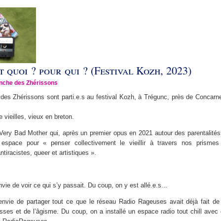
st quoi ? pour qui ? (Festival Kozh, 2023)
nche des Zhérissons
des Zhérissons sont parti.e.s au festival Kozh, à Trégunc, près de Concarn
 vieilles, vieux en breton.
f Very Bad Mother qui, après un premier opus en 2021 autour des parentalités
espace pour « penser collectivement le vieillir à travers nos prismes 
antiracistes, queer et artistiques ».
nvie de voir ce qui s’y passait. Du coup, on y est allé.e.s...
 envie de partager tout ce que le réseau Radio Rageuses avait déjà fait de
esses et de l’âgisme. Du coup, on a installé un espace radio tout chill avec 