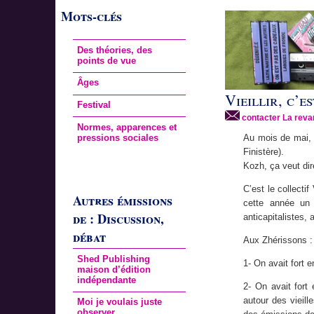
Mots-clés
Des théories, des
points de vue
Âges
Vieillir, c’e
Festival
contacter La reva
Normes, apparences et
pressions sociales
Au mois de mai, 
Finistère).
Kozh, ça veut dire
C’est le collecti
Autres émissions
cette année un 
de : Discussion,
anticapitalistes, 
débat
Aux Zhérissons :
Shed Publishing
1- On avait fort e
maison d’édition
indépendante
2- On avait fort
autour des vieill
Moi je voulais juste
observer