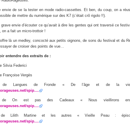
e RadioRageuses.
e envie de se la tester en mode radio-cassettes. Et ben, du coup, on a réus
sible de mettre du numérique sur des K7 (c’était crô rigolo !!).
 grave envie d’écouter ce qu’avait à dire les gentes qui ont traversé ce festiv
on a fait un micro-trottoir !
offre là un medley, concocté aux petits oignons, de sons du festival et du 
ssayer de croiser des points de vue…
ir entendre des extraits de :
 Silvia Federici
e Françoise Vergès
n de Langues de Fronde « De l’âge et de la viei
orageuses.net/spip....
 de On est pas des Cadeaux « Nous vieillirons en
orageuses.net/spip....
 de Lilith Martine et les autres « Vieille Peau : épi
orageuses.net/spip....