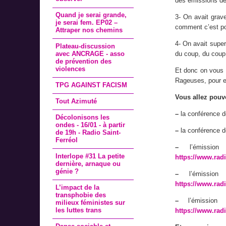
des émissions d
Quand je serai grande,
3- On avait grav
je serai fem. EP02 –
comment c’est pos
Attraper nos chemins
4- On avait super
Plateau-discussion
avec ANCRAGE - asso
du coup, du coup, 
de prévention des
violences
Et donc on vous 
Rageuses, pour e
TPG AGAINST FACISM
Vous allez pouvo
Tout Azimuté
–
la conférence de
Décolonisons les
ondes - 16/01 - à partir
–
la conférence d
de 19h - Radio Saint-
Ferréol
–
l’émissio
Interlope #31 La petite
https://www.radi
dernière, arnaque ou
génie ?
–
l’émission
https://www.radi
L’impact de la
transphobie des
–
l’émission
milieux féministes sur
les luttes trans
https://www.radi