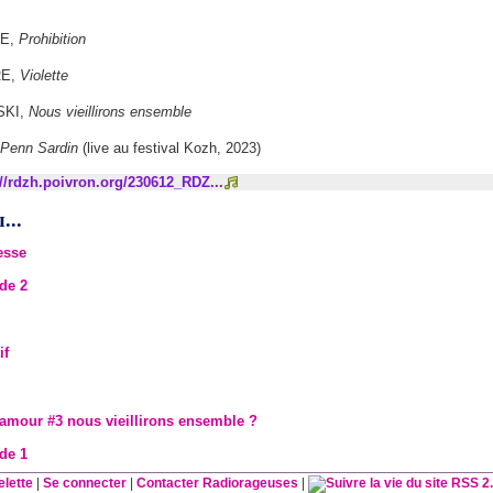
NE,
Prohibition
RE,
Violette
SKI,
Nous vieillirons ensemble
Penn Sardin
(live au festival Kozh, 2023)
://rdzh.poivron.org/230612_RDZ...
...
lesse
ode 2
if
our #3 nous vieillirons ensemble ?
ode 1
elette
|
Se connecter
|
Contacter Radiorageuses
|
RSS 2.