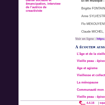
Danse sociable et
Et en musique :
émancipation, interview
de l’autrice de
Brigitte FONTAI
creactiviste
Anne SYLVEST
Flo MEKOUYEN
Claude MICHEL,
Voir en ligne :
https
A écouter aussi
L’âge et de la vieil
Vieille peau - épis
Age et agisme
Vieillesse et collect
La ménopause
Communauté mon am
Vieille peau - épis
4.4.16
|
squ