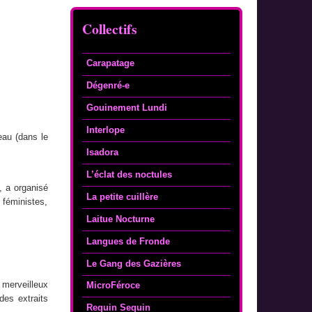
Collectifs
Carapatage
Dégenré-e
Gouinement Lundi
Interlope
eau (dans le
Isadora
L’éclat des noctules
, a organisé
La petite cuillère
féministes,
Laitue Nocturne
Langues de Fronde
Le Gang des Gazières
 merveilleux
MicroFéroce
des extraits
Requin Sequin