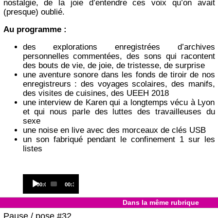
nostalgie, de la joie d’entendre ces voix qu’on avait
(presque) oublié.
Au programme :
des explorations enregistrées d’archives
personnelles commentées, des sons qui racontent
des bouts de vie, de joie, de tristesse, de surprise
une aventure sonore dans les fonds de tiroir de nos
enregistreurs : des voyages scolaires, des manifs,
des visites de cuisines, des UEEH 2018
une interview de Karen qui a longtemps vécu à Lyon
et qui nous parle des luttes des travailleuses du
sexe
une noise en live avec des morceaux de clés USB
un son fabriqué pendant le confinement 1 sur les
listes
Audio
Current
Total
00:00
00:33
Player
time
duration
Dans la même rubrique
Pause / pose #32