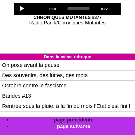
Audio
Current
Total
00:00
00:20
Player
time
duration
CHRONIQUES MUTANTES #377
Radio Panik/Chroniques Mutantes
Dans la même rubrique
On pose avant la pause
Des souvenirs, des luttes, des mots
Octobre contre le fascisme
Bandes #13
Rentrée sous la pluie, à la fin du mois l’Etat c’est fini !
page précédente
page suivante