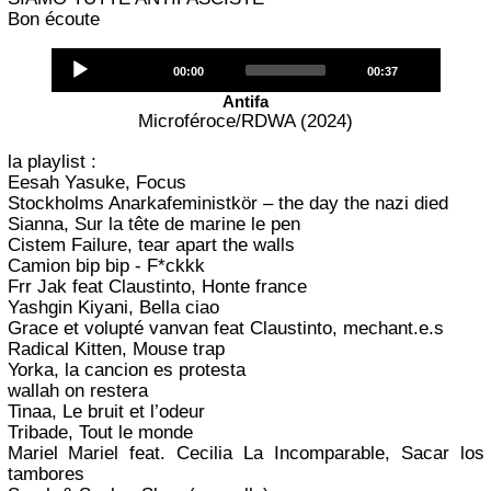
Bon écoute
Audio
Current
Total
00:00
00:37
Player
time
duration
Antifa
Microféroce/RDWA (2024)
la playlist :
Eesah Yasuke, Focus
Stockholms Anarkafeministkör – the day the nazi died
Sianna, Sur la tête de marine le pen
Cistem Failure, tear apart the walls
Camion bip bip - F*ckkk
Frr Jak feat Claustinto, Honte france
Yashgin Kiyani, Bella ciao
Grace et volupté vanvan feat Claustinto, mechant.e.s
Radical Kitten, Mouse trap
Yorka, la cancion es protesta
wallah on restera
Tinaa, Le bruit et l’odeur
Tribade, Tout le monde
Mariel Mariel feat. Cecilia La Incomparable, Sacar los
tambores