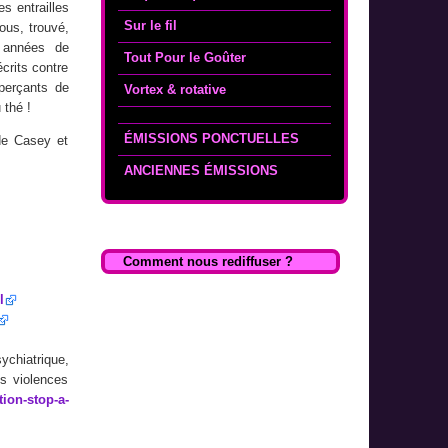
es entrailles
Sur le fil
nous, trouvé,
s années de
Tout Pour le Goûter
crits contre
perçants de
Vortex & rotative
 thé !
ÉMISSIONS PONCTUELLES
de Casey et
ANCIENNES ÉMISSIONS
Comment nous rediffuser ?
l
ychiatrique,
s violences
tion-stop-a-