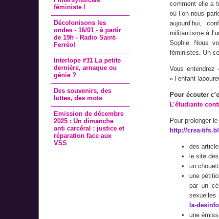
comment elle a tra
féministe !
où l’on nous parl
Décolonisons les
aujourd’hui, co
ondes - 16/01 - à partir
militantisme à l’
de 19h - Radio Saint-
Sophie. Nous vou
Ferréol
féministes. Un co
Interlope #31 La petite
dernière, arnaque ou
Vous entendrez 
génie ?
« l’enfant labour
Des souvenirs, des
Pour écouter c’e
luttes, des mots
L’étudiante cont
Emission de décembre
Pour prolonger le 
2025 : Un dimanche
anti carcéral : justice et
http://crea-tifs.b
réparation face aux
VSS
des articl
le site de
un chouette
une pétiti
par un cé
sexuelles 
la-desinfo
une émissi