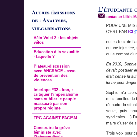
L’étudiante 
Autres émissions
contacter Lilith, M
de : Analyses,
POUR UNE MIS
vulgarisations
C’EST PAR
ICI
Vélo Volet 2 : les objets
ou les feux de l’
vélos
ou une injustice,
Education à la sexualité
ou le combat d’un
- laquelle ?
En 2010, Sophie 
Plateau-discussion
devait postuler 
avec ANCRAGE - asso
de prévention des
était censé la su
violences
lui ne peut dirige
Interlope #32 - Iran, :
Sophie n’a alor
critiquer l’impérialisme
ministérielles de
sans oublier le peuple
massacré par son
résoudre la situa
propre régime
seule, puis sou
syndicales …) l’u
TPG AGAINST FACISM
maire d’user de se
Construire la grève
féministe avec
Trois voix pour ca
l’intersyndicale