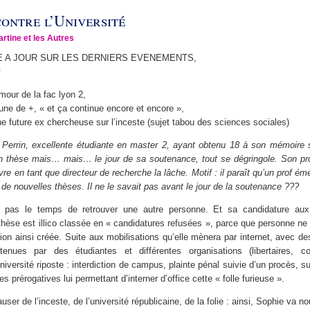
contre l’Université
artine et les Autres
E A JOUR SUR LES DERNIERS EVENEMENTS,
amour de la fac lyon 2,
 une de +, « et ça continue encore et encore »,
e future ex chercheuse sur l’inceste (sujet tabou des sciences sociales)
Perrin, excellente étudiante en master 2, ayant obtenu 18 à son mémoire s
en thèse mais… mais… le jour de sa soutenance, tout se dégringole. Son pr
ivre en tant que directeur de recherche la lâche. Motif : il paraît qu’un prof 
r de nouvelles thèses. Il ne le savait pas avant le jour de la soutenance ???
s pas le temps de retrouver une autre personne. Et sa candidature aux 
 thèse est illico classée en « candidatures refusées », parce que personne ne
tion ainsi créée. Suite aux mobilisations qu’elle mènera par internet, avec de
tenues par des étudiantes et différentes organisations (libertaires, c
niversité riposte : interdiction de campus, plainte pénal suivie d’un procès, s
s prérogatives lui permettant d’interner d’office cette « folle furieuse ».
user de l’inceste, de l’université républicaine, de la folie : ainsi, Sophie va n