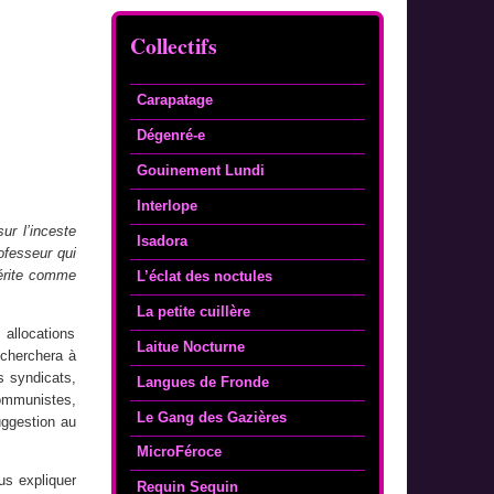
Collectifs
Carapatage
Dégenré-e
Gouinement Lundi
Interlope
ur l’inceste
Isadora
ofesseur qui
émérite comme
L’éclat des noctules
La petite cuillère
allocations
Laitue Nocturne
 cherchera à
s syndicats,
Langues de Fronde
ommunistes,
Le Gang des Gazières
uggestion au
MicroFéroce
ous expliquer
Requin Sequin