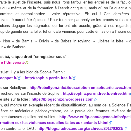
ité le sujet de l’inceste, puis nous irons farfouiller les entrailles de la fac, c
e du « mérite et de la formation à l’esprit critique », mais où on l’a quant à 
nformiste et normalisatrice… voire répressive. Eh oui ! Ces dernière
université auront été épiques ! Pour terminer par analyser les procès verbaux é
lions dégager les stigmates qui lui ont été accolé, grâce à nos regards 
up de gueule sur la folie, tel un café viennois pour cette émission à l’heure du
« Non » de Bam’s, « Drivin » de Babes in toyland, « Libérez la bête » 
eur » de Barbara
st ici, clique droit "enregistrer sous"
:
re l’Université
sujet, il y a les blog de Sophie Perrin :
logspot.fr/
;
http://sophia.perrin.free.fr/
es sur Rebellyon :
http://rebellyon.info/Souscription-en-solidarite-avec.htm
s recherches sur l’inceste de Sophie :
http://sophia.perrin.free.fr/entree.htm
 site sur la folie :
https://blogschizo.wordpress.com
on, qui montre un exemple récent de disqualification, au nom de la Science Ps
lèbre et médiatique pédopsychiatre, de la parole des femmes révèlant de
incestueuses qu’elles ont subies :
http://www.crifip.com/agenda-infos/peti
rmation-sur-les-violences-sexuelles-faites-aux-enfants-!.html
on contre la loi LRU :
http://blogs.radiocanut.org/archives/2012/03/21/