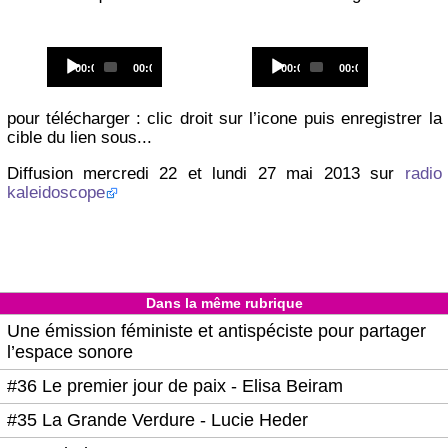
Audio
Audio
Current
Total
Current
Total
00:00
00:00
00:00
00:00
Player
Player
time
duration
time
duration
pour télécharger : clic droit sur l’icone puis enregistrer la
cible du lien sous...
Diffusion mercredi 22 et lundi 27 mai 2013 sur
radio
kaleidoscope
Dans la même rubrique
Une émission féministe et antispéciste pour partager
l’espace sonore
#36 Le premier jour de paix - Elisa Beiram
#35 La Grande Verdure - Lucie Heder