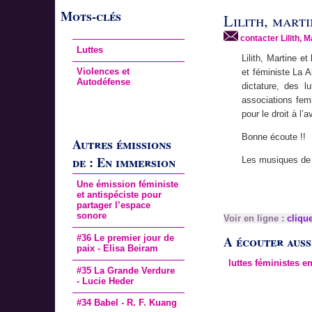
Mots-clés
Lilith, marti
contacter Lilith, M
Luttes
Lilith, Martine et
Violences et
et féministe La A
Autodéfense
dictature, des l
associations fem
pour le droit à l’
Bonne écoute !!
Autres émissions
de : En immersion
Les musiques de l
Une émission féministe
et antispéciste pour
partager l’espace
sonore
Voir en ligne :
clique
#36 Le premier jour de
A écouter aussi
paix - Elisa Beiram
luttes féministes e
#35 La Grande Verdure
- Lucie Heder
#34 Babel - R. F. Kuang