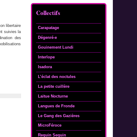
Collectifs
on libertaire
Carapatage
t suivies la
Dégenré-e
dination des
obilisations
Gouinement Lundi
Interlope
Isadora
L’éclat des noctules
La petite cuillère
Laitue Nocturne
Langues de Fronde
Le Gang des Gazières
MicroFéroce
Requin Sequin