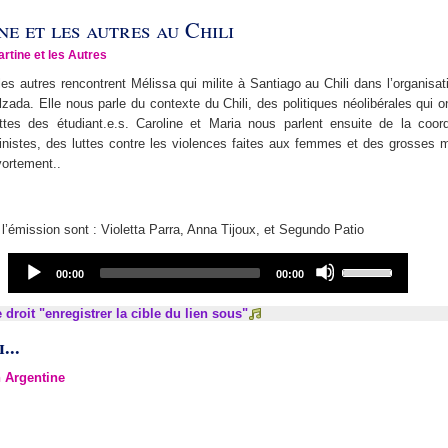
ne et les autres au Chili
artine et les Autres
 les autres rencontrent Mélissa qui milite à Santiago au Chili dans l’organisati
lzada. Elle nous parle du contexte du Chili, des politiques néolibérales qui on
uttes des étudiant.e.s. Caroline et Maria nous parlent ensuite de la coor
inistes, des luttes contre les violences faites aux femmes et des grosses m
avortement..
’émission sont : Violetta Parra, Anna Tijoux, et Segundo Patio
Audio
Use
Current
Total
00:00
00:00
Player
Up/Down
time
duration
Arrow
 droit "enregistrer la cible du lien sous"
keys
...
to
increase
n Argentine
or
decrease
volume.