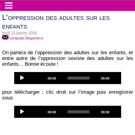
L’oppression des adultes sur les
enfants
jeudi 10 janvier 2008
,
contacter Dégenré-e
On parlera de l’oppression des adultes sur les enfants, et
entre autre de l’oppression sexiste des adultes sur les
enfants... Bonne écoute !
Audio
Current
Total
00:00
00:00
Player
time
duration
pour télécharger : clic droit sur l’image puis enregistrer
sous
Audio
Current
Total
00:00
00:00
Player
time
duration