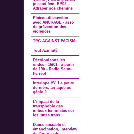
je serai fem. EP02 –
Attraper nos chemins
Plateau-discussion
avec ANCRAGE - asso
de prévention des
violences
TPG AGAINST FACISM
Tout Azimuté
Décolonisons les
ondes - 16/01 - à partir
de 19h - Radio Saint-
Ferréol
Interlope #31 La petite
dernière, arnaque ou
génie ?
L’impact de la
transphobie des
milieux féministes sur
les luttes trans
Danse sociable et
émancipation, interview
de l’autrice de