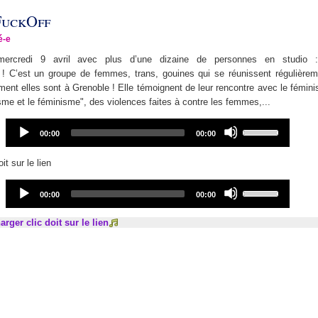
FuckOff
é-e
mercredi 9 avril avec plus d’une dizaine de personnes en studio 
 C’est un groupe de femmes, trans, gouines qui se réunissent régulièrem
ent elles sont à Grenoble ! Elle témoignent de leur rencontre avec le fémini
isme et le féminisme", des violences faites à contre les femmes,...
Audio
Use
Current
Total
00:00
00:00
Player
Up/Down
time
duration
Arrow
it sur le lien
keys
to
Audio
Use
Current
Total
00:00
00:00
increase
Player
Up/Down
time
duration
or
Arrow
arger clic doit sur le lien
decrease
keys
volume.
to
increase
or
decrease
volume.