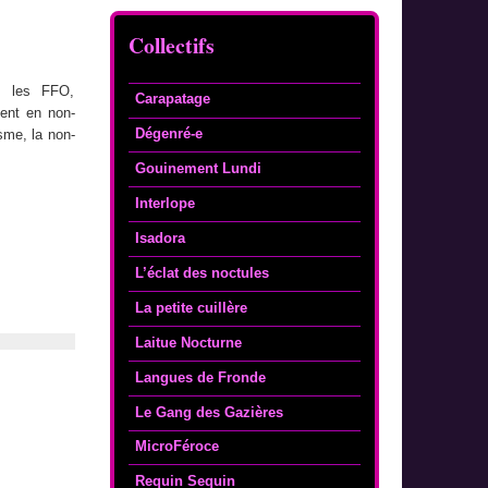
Collectifs
: les FFO,
Carapatage
ent en non-
Dégenré-e
sme, la non-
Gouinement Lundi
Interlope
Isadora
L’éclat des noctules
La petite cuillère
Laitue Nocturne
Langues de Fronde
Le Gang des Gazières
MicroFéroce
Requin Sequin