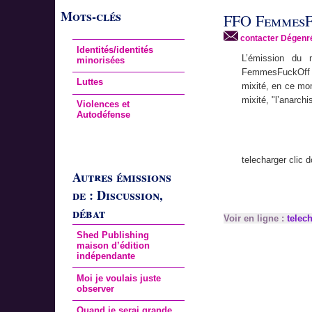
Mots-clés
FFO Femmes
contacter Dégenr
Identités/identités
L’émission du 
minorisées
FemmesFuckOff !
Luttes
mixité, en ce mom
mixité, "l’anarch
Violences et
Autodéfense
telecharger clic do
Autres émissions
de : Discussion,
débat
Voir en ligne :
telech
Shed Publishing
maison d’édition
indépendante
Moi je voulais juste
observer
Quand je serai grande,