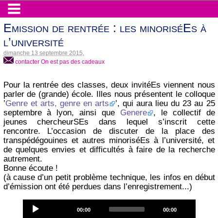
Emission de rentrée : les minoriséEs à
l’université
dimanche 13 septembre 2015
,
contacter On est pas des cadeaux
Pour la rentrée des classes, deux invitéEs viennent nous
parler de (grande) école. Illes nous présentent le colloque
’
Genre et arts, genre en arts
’, qui aura lieu du 23 au 25
septembre à lyon, ainsi que
Genere
, le collectif de
jeunes chercheurSEs dans lequel s’inscrit cette
rencontre. L’occasion de discuter de la place des
transpédégouines et autres minoriséEs à l’université, et
de quelques envies et difficultés à faire de la recherche
autrement.
Bonne écoute !
(à cause d’un petit problème technique, les infos en début
d’émission ont été perdues dans l’enregistrement...)
Audio
Current
Total
00:00
00:00
Player
time
duration