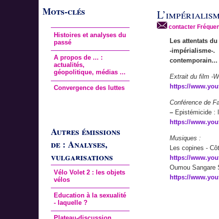
Mots-clés
L’impérialism
contacter Fréquen
Histoires et analyses du
Les attentats du
passé
-impérialisme-
A propos de ... :
contemporain...
actualités,
géopolitique, médias ...
Extrait du film -W
https://www.yo
Convergence des luttes
Conférence de Fa
–
Epistémicide : l
https://www.yo
Autres émissions
Musiques :
de : Analyses,
Les copines - Côt
vulgarisations
https://www.yo
Oumou Sangare S
Vélo Volet 2 : les objets
https://www.yo
vélos
Education à la sexualité
- laquelle ?
Plateau-discussion