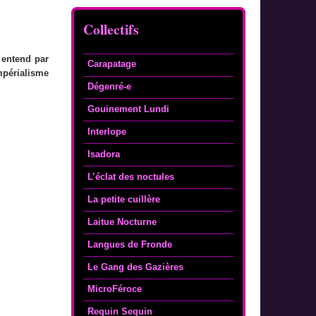
Collectifs
 entend par
Carapatage
périalisme
Dégenré-e
Gouinement Lundi
Interlope
Isadora
L’éclat des noctules
La petite cuillère
Laitue Nocturne
Langues de Fronde
Le Gang des Gazières
MicroFéroce
Requin Sequin