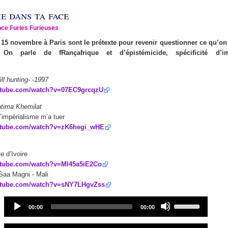
e dans ta face
ce Furies Furieuses
 15 novembre à Paris sont le prétexte pour revenir questionner ce qu’on
. On parle de fRançafrique et d’épistémicide, spécificité d’im
ill hunting- -1997
utube.com/watch?v=07EC9grcqzU
tima Khemilat
’impérialisme m’a tuer
utube.com/watch?v=zK6hegi_wHE
e d’Ivoire
utube.com/watch?v=Ml45a5iE2Co
aa Magni - Mali
utube.com/watch?v=sNY7LHgvZss
Audio
Use
Current
Total
00:00
00:00
Player
Up/Down
time
duration
Arrow
Audio
Use