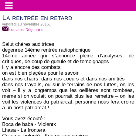
La rentrée en retard
vendredi 18 novembre 2016
,
contacter Dégenré-e
Salut chères auditrices
degenrée 14ème rentrée radiophonique
14ème année qui s’annonce pleine d’analyses, de
critiques, de coup de gueule et de temoignages
il y a encore des combats
on est bien plaçées pour le savoir
dans nos chairs, dans nos coeurs et dans nos amitiés
dans nos travails, ou sur le terrains de nos luttes, on les
voit – il y a longtemps que les oeillères sont tombées,
meme si on voulait on pourrait plus les remettre – on les
voit les violences du patriarcat, personne nous fera croire
a un post patriarcat !
Vous avez écouté :
Boca de baba - Violentx
Lhasa - La frontera
Grace et volupté - Kystes aux ovaires