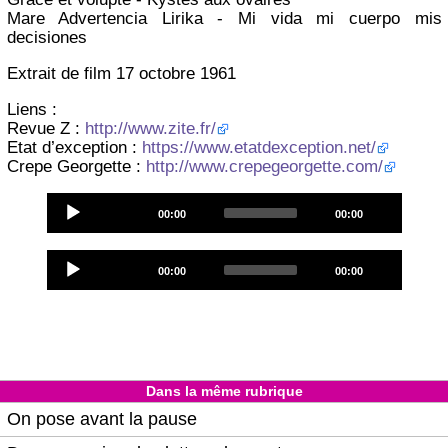
Mare Advertencia Lirika - Mi vida mi cuerpo mis
decisiones
Extrait de film 17 octobre 1961
Liens :
Revue Z :
http://www.zite.fr/
Etat d’exception :
https://www.etatdexception.net/
Crepe Georgette :
http://www.crepegeorgette.com/
Audio
Current
Total
00:00
00:00
Player
time
duration
Audio
Current
Total
00:00
00:00
Player
time
duration
Dans la même rubrique
On pose avant la pause