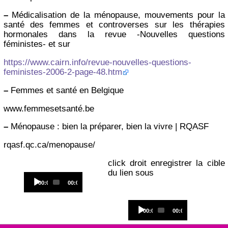
–
Médicalisation de la ménopause, mouvements pour la
santé des femmes et controverses sur les thérapies
hormonales dans la revue -Nouvelles questions
féministes- et sur
https://www.cairn.info/revue-nouvelles-questions-
feministes-2006-2-page-48.htm
–
Femmes et santé en Belgique
www.femmesetsanté.be
–
Ménopause : bien la préparer, bien la vivre | RQASF
rqasf.qc.ca/menopause/
click droit enregistrer la cible
du lien sous
Audio
Current
Total
00:00
00:00
Player
time
duration
Audio
Current
Total
00:00
00:00
Player
time
duration