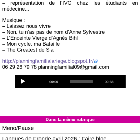
–
représentation de l’IVG chez les étudiants en
médecine...
Musique :
–
Laissez nous vivre
–
Non, tu n’as pas de nom d’Anne Sylvestre
–
L’Enceinte Vierge d’Agnès Bihl
–
Mon cycle, ma Bataille
–
The Greatest de Sia
http://planningfamilialariege.blogspot.fr/
06 29 26 79 78 planningfamilial09@gmail.com
Audio
Current
Total
00:00
00:33
Player
time
duration
Dans la même rubrique
Meno/Pause
Langues de Fronde avril 2026 : Faire bloc