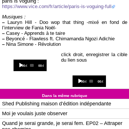
paris is voguing :
https://www.vice.com/fr/article/paris-is-voguing-full
Musiques :
–
Lauryn Hill - Doo wop that thing -mixé en fond de
l’interview de Fania Noël-
–
Casey - Apprends à te taire
–
Beyoncé - Flawless ft. Chimamanda Ngozi Adichie
–
Nina Simone - Révolution
click droit, enregistrer la cible
du lien sous
Audio
Current
Total
00:00
00:00
Player
time
duration
Audio
Current
Total
00:00
00:00
Player
time
duration
Dans la même rubrique
Shed Publishing maison d’édition indépendante
Moi je voulais juste observer
Quand je serai grande, je serai fem. EP02 – Attraper