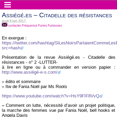
Assiégé.es – Citadelle des résistances
jeudi 8 juin 2017
,
contacter Fréquence Furies Furieuses
En exergue :
https://twitter.com/hashtag/SiLesNoirsParlaientCommeLes
src=hash
Présentation de la revue Assiégé.es - Citadelle des
résistances - n° 2 -LUTTER-
à lire en ligne ou à commander en version papier :
http://www.assiégé-e-s.com/
–
édito et sommaire
–
Itw de Fania Noël par Ms Roots
https://www.youtube.com/watch?v=HsY9FIF8VvQ
–
Comment on lutte, nécessité d’avoir un projet politique,
la marche des femmes vue par Fania Noël, bell hooks et
Angela Davis