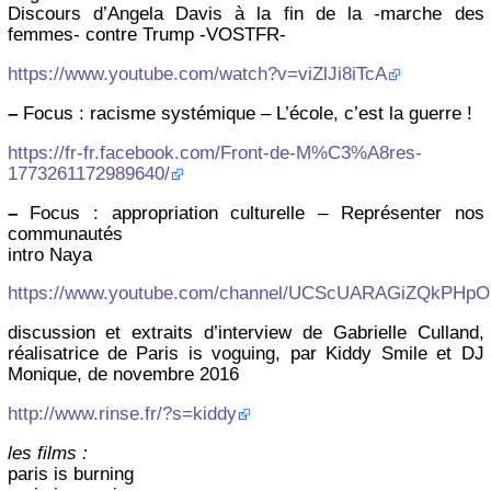
Discours d’Angela Davis à la fin de la -marche des
femmes- contre Trump -VOSTFR-
https://www.youtube.com/watch?v=viZlJi8iTcA
–
Focus : racisme systémique – L’école, c’est la guerre !
https://fr-fr.facebook.com/Front-de-M%C3%A8res-
1773261172989640/
–
Focus : appropriation culturelle – Représenter nos
communautés
intro Naya
https://www.youtube.com/channel/UCScUARAGiZQkPHp
discussion et extraits d’interview de Gabrielle Culland,
réalisatrice de Paris is voguing, par Kiddy Smile et DJ
Monique, de novembre 2016
http://www.rinse.fr/?s=kiddy
les films :
paris is burning