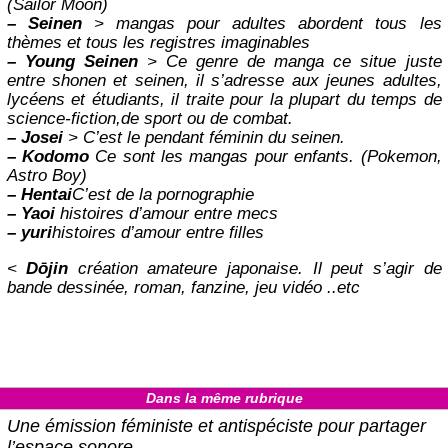
(Sailor Moon)
–
Seinen
> mangas pour adultes abordent tous les
thèmes et tous les registres imaginables
–
Young Seinen
> Ce genre de manga ce situe juste
entre shonen et seinen, il s’adresse aux jeunes adultes,
lycéens et étudiants, il traite pour la plupart du temps de
science-fiction,de sport ou de combat.
–
Josei
> C’est le pendant féminin du seinen.
–
Kodomo
Ce sont les mangas pour enfants. (Pokemon,
Astro Boy)
–
Hentai
C’est de la pornographie
–
Yaoi
histoires d’amour entre mecs
–
yuri
histoires d’amour entre filles
<
Dōjin
création amateure japonaise. Il peut s’agir de
bande dessinée, roman, fanzine, jeu vidéo ..etc
Dans la même rubrique
Une émission féministe et antispéciste pour partager
l’espace sonore