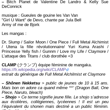
–
Bitch Planet de Valentine De Landro & Kelly Sue
DeConnick
musique : Gueules de gouine les Van Van
"Girl U Want" de Devo, chante par Jula Bell
Army of me de Bjork
Les mangas :
Dr. Slump / Sailor Moon / One Piece / Full Metal Alchimist
/ Utena la fille révolutionnaire/ Yuri Kuma Arashi /
Princesse Yelly fish / Gunnm / Love my Life / Claymore /
L’attaque des Titans / club dorothée <3
CLAMP
(クランプ) équipe féminine de mangaka.
https://fr.wikipedia.org/wiki/CLAMP
extrait du générique de Full Metal Alchilmist et Claymore
–
Shônen Nekketsu
> public de jeunes de 10 à 15 ans.
Mais bon on adore ca quand même ^^’ (Dragon Ball, One
Piece, Naruto, bleach)
–
Shojo
> Ce terme signifie jeune fille. Le shojo s’adresse
aux écolières, collégiennes, lycéennes ! Il est un peu
l’équivalent du shonen mais destiné a un public féminin.