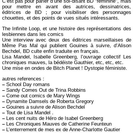
C’est pas pour parler d’une soi-disant BD "féminine", mais
pour mettre en avant des autrices, dessinatrices,
éditrices de BD ; pour visibiliser des personnages
chouettes, et des points de vues situés intéressants.
The Infinite Loop, et une histoire des représentations des
lesbiennes dans les comics
Une interview avec deux des éditrices marseillaises de
Même Pas Mal qui publient Gouines à suivre, d’Alison
Bechdel, BD culte enfin traduite en français.
Lisa Mandel, Isabelle Greenberg, l’ouvrage collectif Les
chroniques mauves, la bédéiste Gauthier, etc, etc, etc.
Une mise en ondes de Bitch Planet ! Dystopie féministe.
autres references :
–
School Day romans
–
Sandy Comes Out de Trina Robbins
–
Come out comics de Mary Wings
–
Dynamite Damsels de Roberta Gregory
–
Gouines a suivre de Alison Bechdel
–
Tout de Lisa Mandel .
–
Les cent nuits de Héro de Isabel Greenberg
–
Les Chroniques Mauves de Catherine Feunteun
–
L’enterrement de mes ex de Anne-Charlotte Gautier