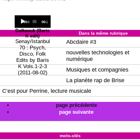
Audio
Current
Total
00:00
00:22
Player
time
duration
Dalkavuk (Baris
Dans la même rubrique
K edit)
Senay/Istanbul
Abcdaire #3
70 : Psych,
nouvelles technologies et
Disco, Folk
numérique
Edits by Baris
K Vols.1-2-3
Musiques et compagnies
(2011-08-02)
La planète rap de Brise
C’est pour Perrine, lecture musicale
page précédente
page suivante
mots-clés