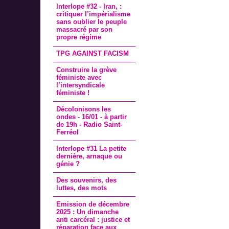
Interlope #32 - Iran, :
critiquer l’impérialisme
sans oublier le peuple
massacré par son
propre régime
TPG AGAINST FACISM
Construire la grève
féministe avec
l’intersyndicale
féministe !
Décolonisons les
ondes - 16/01 - à partir
de 19h - Radio Saint-
Ferréol
Interlope #31 La petite
dernière, arnaque ou
génie ?
Des souvenirs, des
luttes, des mots
Emission de décembre
2025 : Un dimanche
anti carcéral : justice et
réparation face aux