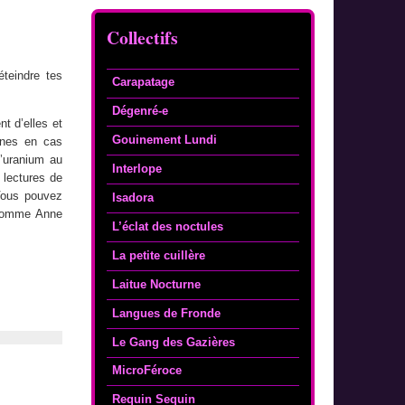
Collectifs
éteindre tes
Carapatage
Dégenré-e
t d’elles et
Gouinement Lundi
nnes en cas
d’uranium au
Interlope
 lectures de
 Vous pouvez
Isadora
 comme Anne
L’éclat des noctules
La petite cuillère
Laitue Nocturne
Langues de Fronde
Le Gang des Gazières
MicroFéroce
Requin Sequin