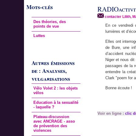
Mots-clés
RADIOactivi
contacter Lilith, M
Des théories, des
En ce vendredi d
points de vue
lumières et d’écou
Luttes
Elles ont interro
de Bure, une inf
d’accident nucléa
Niger et nous dit
Autres émissions
passages de la r
de : Analyses,
entendre la créa
vulgarisations
Clark "poem for 
Bonne écoute !
Vélo Volet 2 : les objets
vélos
Education à la sexualité
- laquelle ?
Voir en ligne :
clic d
Plateau-discussion
avec ANCRAGE - asso
de prévention des
violences