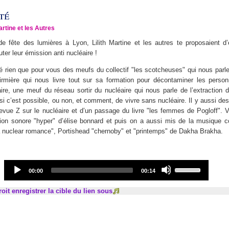
té
artine et les Autres
e fête des lumières à Lyon, Lilith Martine et les autres te proposaient d’
ter leur émission anti nucléaire !
gé rien que pour vous des meufs du collectif "les scotcheuses" qui nous parlen
irmière qui nous livre tout sur sa formation pour décontaminer les perso
ire, une meuf du réseau sortir du nucléaire qui nous parle de l’extraction 
 si c’est possible, ou non, et comment, de vivre sans nucléaire. Il y aussi des
evue Z sur le nucléaire et d’un passage du livre "les femmes de Pogloff".
tion sonore "hyper" d’élise bonnard et puis on a aussi mis de la musique
a nuclear romance", Portishead "chernoby" et "printemps" de Dakha Brakha.
Audio
Use
Current
Total
00:00
00:14
Player
Up/Down
time
duration
Arrow
roit enregistrer la cible du lien sous
keys
to
increase
or