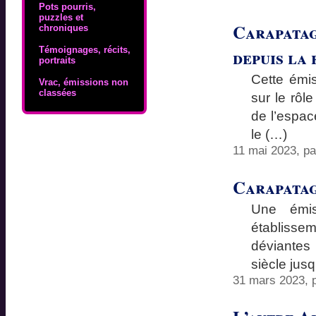
Pots pourris,
puzzles et
Carapatag
chroniques
Témoignages, récits,
depuis la
portraits
Cette émi
Vrac, émissions non
classées
sur le rôl
de l’espac
le (…)
11 mai 2023, p
Carapatag
Une émis
établisse
déviantes
siècle jus
31 mars 2023, 