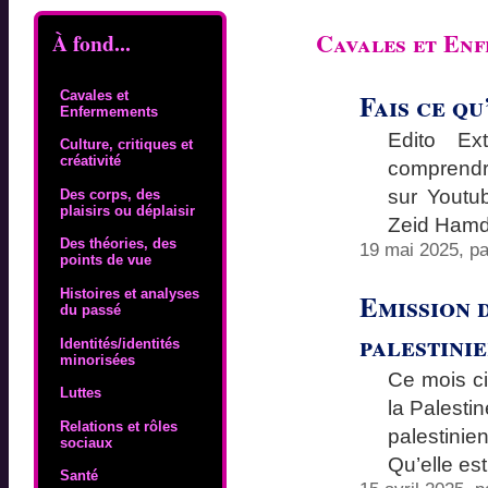
Cavales et En
À fond...
Fais ce qu
Cavales et
Enfermements
Edito Ext
Culture, critiques et
créativité
comprendr
sur Youtu
Des corps, des
plaisirs ou déplaisir
Zeid Hamd
Des théories, des
19 mai 2025, p
points de vue
Histoires et analyses
Emission d
du passé
palestini
Identités/identités
minorisées
Ce mois ci 
Luttes
la Palesti
Relations et rôles
palestini
sociaux
Qu’elle es
Santé