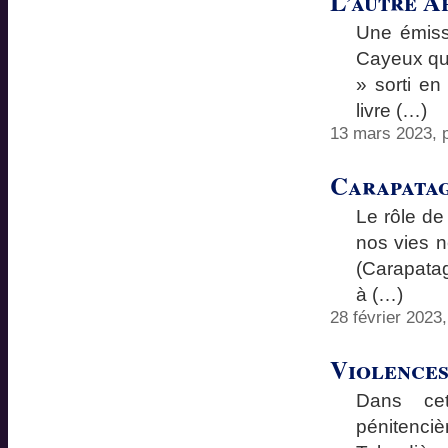
L’autre A
Une émissi
Cayeux qui 
» sorti en
livre (…)
13 mars 2023, 
Carapatag
Le rôle de
nos vies n
(Carapatag
à (…)
28 février 2023
Violences
Dans cet
pénitenci