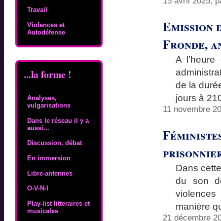
15 avril 2025, 
Travail
Emission 
Violences et
Autodéfense
Fronde, a
A l’heure
administra
...la forme !
de la dur
jours à 21
Analyses,
vulgarisations
11 novembre 20
Dans le réseau il y a
aussi...
Féministes
Discussion, débat
prisonnier
En immersion
Dans cette
Libre-antennes
du son de
O-V-N-I
violences
Play-list litteraires et
manière q
musicales
21 décembre 20