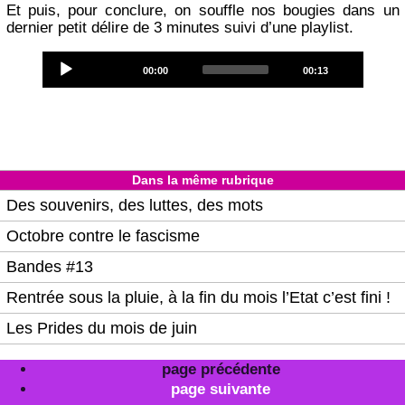
Et puis, pour conclure, on souffle nos bougies dans un
dernier petit délire de 3 minutes suivi d’une playlist.
Audio
Current
Total
00:00
00:13
Player
time
duration
Dans la même rubrique
Des souvenirs, des luttes, des mots
Octobre contre le fascisme
Bandes #13
Rentrée sous la pluie, à la fin du mois l’Etat c’est fini !
Les Prides du mois de juin
page précédente
page suivante