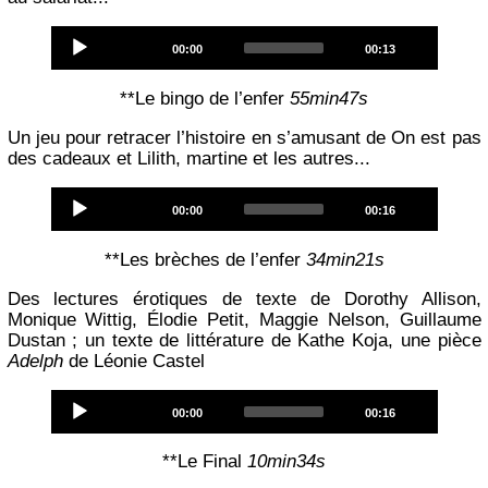
Audio
Current
Total
00:00
00:13
Player
time
duration
**Le bingo de l’enfer
55min47s
Un jeu pour retracer l’histoire en s’amusant de On est pas
des cadeaux et Lilith, martine et les autres...
Audio
Current
Total
00:00
00:16
Player
time
duration
**Les brèches de l’enfer
34min21s
Des lectures érotiques de texte de Dorothy Allison,
Monique Wittig, Élodie Petit, Maggie Nelson, Guillaume
Dustan ; un texte de littérature de Kathe Koja, une pièce
Adelph
de Léonie Castel
Audio
Current
Total
00:00
00:16
Player
time
duration
**Le Final
10min34s