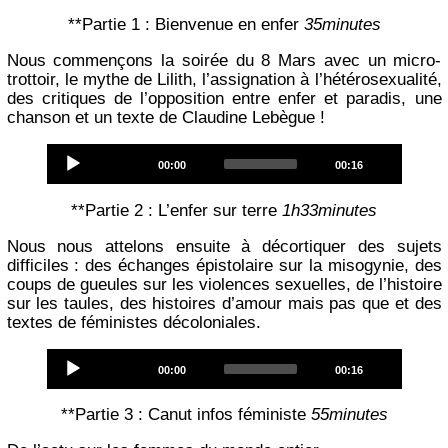
**Partie 1 : Bienvenue en enfer
35minutes
Nous commençons la soirée du 8 Mars avec un micro-
trottoir, le mythe de Lilith, l’assignation à l’hétérosexualité,
des critiques de l’opposition entre enfer et paradis, une
chanson et un texte de Claudine Lebègue !
Audio
Current
Total
00:00
00:16
Player
time
duration
**Partie 2 : L’enfer sur terre
1h33minutes
Nous nous attelons ensuite à décortiquer des sujets
difficiles : des échanges épistolaire sur la misogynie, des
coups de gueules sur les violences sexuelles, de l’histoire
sur les taules, des histoires d’amour mais pas que et des
textes de féministes décoloniales.
Audio
Current
Total
00:00
00:16
Player
time
duration
**Partie 3 : Canut infos féministe
55minutes