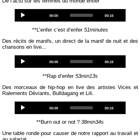
De l’actu sur les femmes du monde entier
Audio
Current
Total
00:00
00:16
Player
time
duration
**L’enfer c’est d’enfer
51minutes
Des récits de manifs, un direct de la manif de nuit et des
chansons en live...
Audio
Current
Total
00:00
00:16
Player
time
duration
**Rap d’enfer
53min13s
Des morceaux de hip-hop en live des artistes Vices et
Ralements Déviants, Bulldagang et Lili.
Audio
Current
Total
00:00
00:16
Player
time
duration
**Burn out or not ?
38min34s
Une table ronde pour causer de notre rapport au travail et
au salariat...