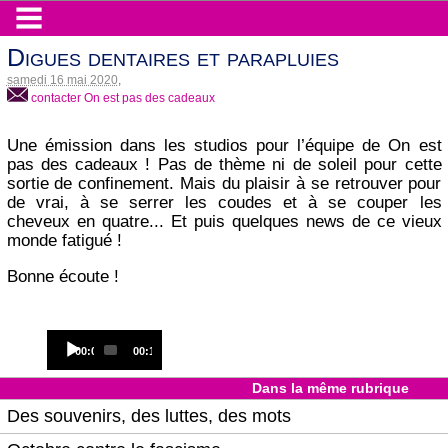
Digues dentaires et parapluies
samedi 16 mai 2020
,
contacter On est pas des cadeaux
Une émission dans les studios pour l’équipe de On est
pas des cadeaux ! Pas de thème ni de soleil pour cette
sortie de confinement. Mais du plaisir à se retrouver pour
de vrai, à se serrer les coudes et à se couper les
cheveux en quatre... Et puis quelques news de ce vieux
monde fatigué !
Bonne écoute !
Audio
Current
Total
00:00
00:16
Player
time
duration
Dans la même rubrique
Des souvenirs, des luttes, des mots