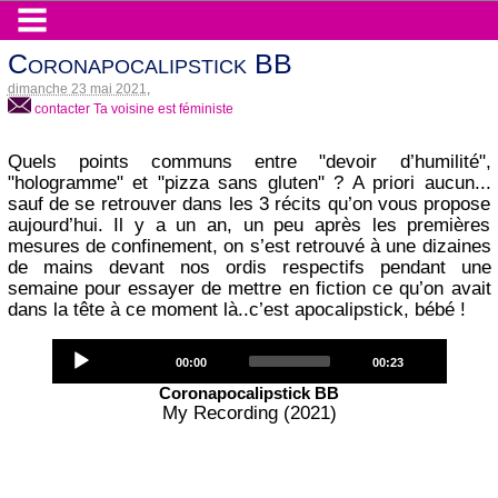
Coronapocalipstick BB
dimanche 23 mai 2021
,
contacter Ta voisine est féministe
Quels points communs entre "devoir d’humilité",
"hologramme" et "pizza sans gluten" ? A priori aucun...
sauf de se retrouver dans les 3 récits qu’on vous propose
aujourd’hui. Il y a un an, un peu après les premières
mesures de confinement, on s’est retrouvé à une dizaines
de mains devant nos ordis respectifs pendant une
semaine pour essayer de mettre en fiction ce qu’on avait
dans la tête à ce moment là..c’est apocalipstick, bébé !
Audio
Current
Total
00:00
00:23
Player
time
duration
Coronapocalipstick BB
My Recording (2021)