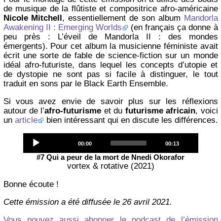
de musique de la flûtiste et compositrice afro-américaine
Nicole Mitchell
, essentiellement de son album
Mandorla
Awakening II : Emerging Worlds
(en français ça donne à
peu près : L’éveil de Mandorla II : des mondes
émergents). Pour cet album la musicienne féministe avait
écrit une sorte de fable de science-fiction sur un monde
idéal afro-futuriste, dans lequel les concepts d’utopie et
de dystopie ne sont pas si facile à distinguer, le tout
traduit en sons par le Black Earth Ensemble.
Si vous avez envie de savoir plus sur les réflexions
autour de l’
afro-futurisme
et du
futurisme africain
, voici
un
article
bien intéressant qui en discute les différences.
Audio
Current
Total
00:00
00:13
Player
time
duration
#7 Qui a peur de la mort de Nnedi Okorafor
vortex & rotative (2021)
Bonne écoute !
Cette émission a été diffusée le 26 avril 2021.
Vous pouvez aussi abonner le podcast de l’émission