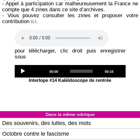
- Appel à participation car malheureusement la France ne
compte que 4 zines dans ce site d’archives.
- Vous pouvez consulter les zines et proposer votre
contribution
ici.
pour télécharger, clic droit puis enregistrer
sous
Audio
Current
Total
00:00
00:16
Player
time
duration
Interlope #14 Kaléïdoscope de rentrée
Dans la même rubrique
Des souvenirs, des luttes, des mots
Octobre contre le fascisme