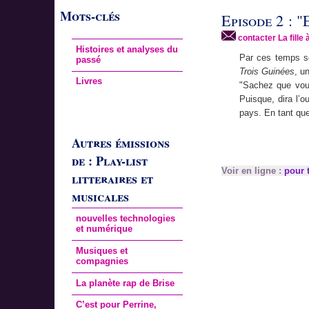
Mots-clés
Episode 2 : "
contacter La fille 
Histoires et analyses du
Par ces temps so
passé
Trois Guinées
, u
Livres
"Sachez que vous
Puisque, dira l’
pays. En tant qu
Autres émissions
de : Play-list
Voir en ligne :
pour t
litteraires et
musicales
nouvelles technologies
et numérique
Musiques et
compagnies
La planète rap de Brise
C’est pour Perrine,