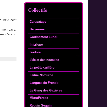
Collectifs
n 1938 écrit
Carapatage
Dégenré-e
u mon pays.
veux d’aucun
Gouinement Lundi
Interlope
Isadora
L’éclat des noctules
La petite cuillère
Laitue Nocturne
Langues de Fronde
Le Gang des Gazières
MicroFéroce
Requin Sequin