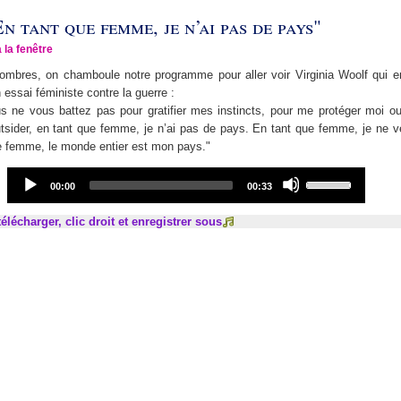
En tant que femme, je n’ai pas de pays"
à la fenêtre
mbres, on chamboule notre programme pour aller voir Virginia Woolf qui e
n essai féministe contre la guerre :
 ne vous battez pas pour gratifier mes instincts, pour me protéger moi o
outsider, en tant que femme, je n’ai pas de pays. En tant que femme, je ne 
e femme, le monde entier est mon pays."
Audio
Use
Current
Total
00:00
00:33
Player
Up/Down
time
duration
Arrow
élécharger, clic droit et enregistrer sous
keys
to
increase
or
decrease
volume.