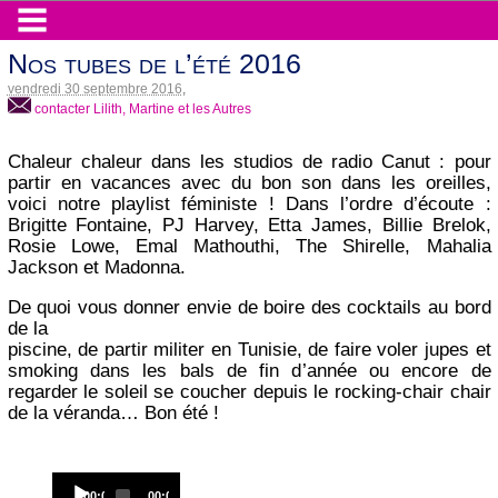
Nos tubes de l’été 2016
vendredi 30 septembre 2016
,
contacter Lilith, Martine et les Autres
Chaleur chaleur dans les studios de radio Canut : pour
partir en vacances avec du bon son dans les oreilles,
voici notre playlist féministe ! Dans l’ordre d’écoute :
Brigitte Fontaine, PJ Harvey, Etta James, Billie Brelok,
Rosie Lowe, Emal Mathouthi, The Shirelle, Mahalia
Jackson et Madonna.
De quoi vous donner envie de boire des cocktails au bord
de la
piscine, de partir militer en Tunisie, de faire voler jupes et
smoking dans les bals de fin d’année ou encore de
regarder le soleil se coucher depuis le rocking-chair chair
de la véranda… Bon été !
Audio
Current
Total
00:00
00:00