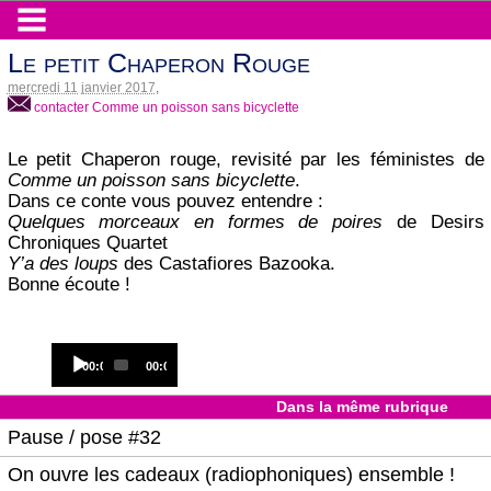
Le petit Chaperon Rouge
mercredi 11 janvier 2017
,
contacter Comme un poisson sans bicyclette
Le petit Chaperon rouge, revisité par les féministes de
Comme un poisson sans bicyclette
.
Dans ce conte vous pouvez entendre :
Quelques morceaux en formes de poires
de Desirs
Chroniques Quartet
Y’a des loups
des Castafiores Bazooka.
Bonne écoute !
Audio
Current
Total
00:00
00:00
Player
time
duration
Dans la même rubrique
Pause / pose #32
On ouvre les cadeaux (radiophoniques) ensemble !