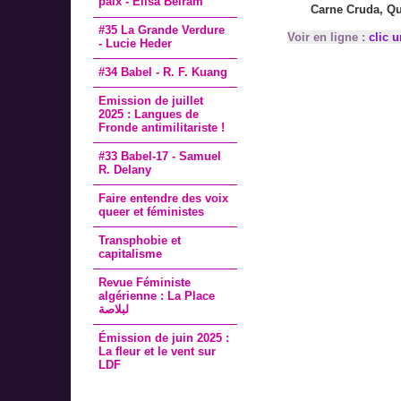
paix - Elisa Beiram
Carne Cruda, Qu
#35 La Grande Verdure
Voir en ligne :
clic u
- Lucie Heder
#34 Babel - R. F. Kuang
Emission de juillet
2025 : Langues de
Fronde antimilitariste !
#33 Babel-17 - Samuel
R. Delany
Faire entendre des voix
queer et féministes
Transphobie et
capitalisme
Revue Féministe
algérienne : La Place
لبلاصة
Émission de juin 2025 :
La fleur et le vent sur
LDF