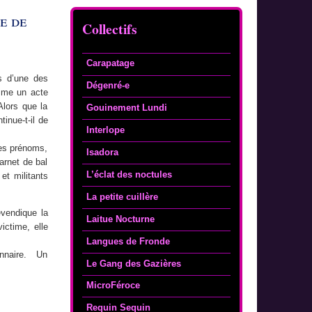
e de
Collectifs
Carapatage
s d’une des
Dégenré-e
omme un acte
Alors que la
Gouinement Lundi
inue-t-il de
Interlope
les prénoms,
Isadora
arnet de bal
L’éclat des noctules
et militants
La petite cuillère
evendique la
Laitue Nocturne
ctime, elle
Langues de Fronde
onnaire. Un
Le Gang des Gazières
MicroFéroce
Requin Sequin