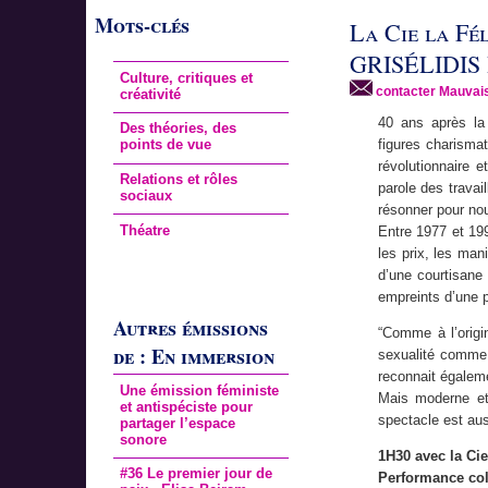
Mots-clés
La Cie la Fé
GRISÉLIDIS
Culture, critiques et
contacter Mauvai
créativité
40 ans après la 
Des théories, des
points de vue
figures charisma
révolutionnaire 
Relations et rôles
parole des travai
sociaux
résonner pour nou
Théatre
Entre 1977 et 199
les prix, les man
d’une courtisane 
empreints d’une 
Autres émissions
“Comme à l’origi
de : En immersion
sexualité comme 
reconnait égaleme
Une émission féministe
Mais moderne et 
et antispéciste pour
spectacle est au
partager l’espace
sonore
1H30 avec la Cie
#36 Le premier jour de
Performance col