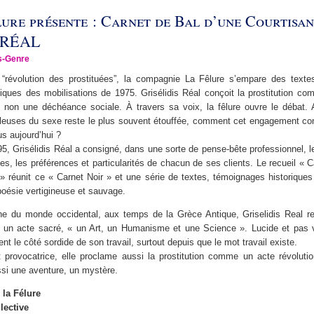
lure présente : Carnet de Bal d’une Courtisan
 RÉAL
s-Genre
“révolution des prostituées”, la compagnie La Fêlure s’empare des texte
tiques des mobilisations de 1975. Grisélidis Réal conçoit la prostitution c
et non une déchéance sociale. À travers sa voix, la fêlure ouvre le débat. 
lleuses du sexe reste le plus souvent étouffée, comment cet engagement cont
s aujourd’hui ?
5, Grisélidis Réal a consigné, dans une sorte de pense-bête professionnel, 
ies, les préférences et particularités de chacun de ses clients. Le recueil « C
» réunit ce « Carnet Noir » et une série de textes, témoignages historiques 
poésie vertigineuse et sauvage.
ne du monde occidental, aux temps de la Grèce Antique, Griselidis Real r
un acte sacré, « un Art, un Humanisme et une Science ». Lucide et pas vi
nt le côté sordide de son travail, surtout depuis que le mot travail existe.
provocatrice, elle proclame aussi la prostitution comme un acte révoluti
ssi une aventure, un mystère.
 la Félure
lective