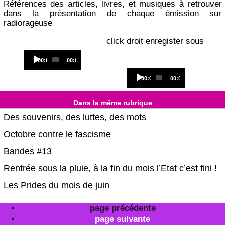
Références des articles, livres, et musiques à retrouver
dans la présentation de chaque émission sur
radiorageuse
click droit enregister sous
Audio
Current
Total
00:00
00:00
Player
time
duration
Audio
Current
Total
00:00
00:00
Player
time
duration
Dans la même rubrique
Des souvenirs, des luttes, des mots
Octobre contre le fascisme
Bandes #13
Rentrée sous la pluie, à la fin du mois l’Etat c’est fini !
Les Prides du mois de juin
page précédente
page suivante