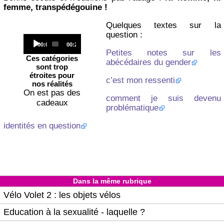
femme, transpédégouine !
Quelques textes sur la
question :
Audio
Current
Total
00:00
00:20
Player
time
duration
Petites notes sur les
Ces catégories
abécédaires du gender
sont trop
étroites pour
c’est mon ressenti
nos réalités
On est pas des
comment je suis devenu
cadeaux
problématique
identités en question
Dans la même rubrique
Vélo Volet 2 : les objets vélos
Education à la sexualité - laquelle ?