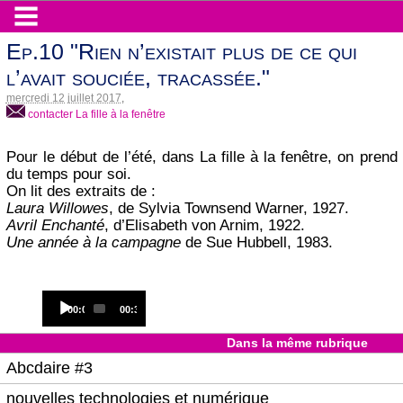
Ep.10 "Rien n’existait plus de ce qui
l’avait souciée, tracassée."
mercredi 12 juillet 2017
,
contacter La fille à la fenêtre
Pour le début de l’été, dans La fille à la fenêtre, on prend
du temps pour soi.
On lit des extraits de :
Laura Willowes
, de Sylvia Townsend Warner, 1927.
Avril Enchanté
, d’Elisabeth von Arnim, 1922.
Une année à la campagne
de Sue Hubbell, 1983.
Audio
Current
Total
00:00
00:33
Player
time
duration
Dans la même rubrique
Abcdaire #3
nouvelles technologies et numérique