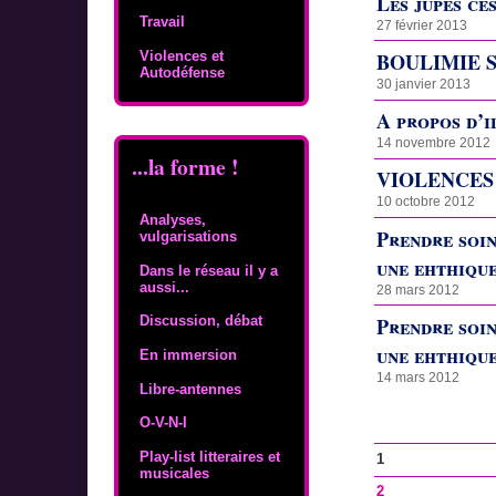
Les jupes ce
Travail
27 février 2013
Violences et
BOULIMIE S
Autodéfense
30 janvier 2013
A propos d’i
14 novembre 2012
...la forme !
VIOLENCES
10 octobre 2012
Analyses,
Prendre soin
vulgarisations
une ehthique
Dans le réseau il y a
aussi...
28 mars 2012
Prendre soin
Discussion, débat
une ehthique
En immersion
14 mars 2012
Libre-antennes
O-V-N-I
Play-list litteraires et
1
musicales
2