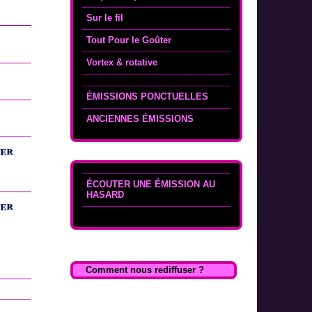
Sur le fil
Tout Pour le Goûter
Vortex & rotative
ÉMISSIONS PONCTUELLES
ANCIENNES ÉMISSIONS
ser
ÉCOUTER UNE ÉMISSION AU
HASARD
ser
Comment nous rediffuser ?