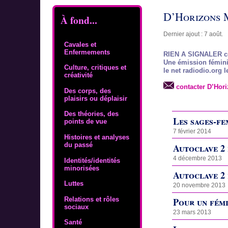
D’Horizons 
À fond...
Dernier ajout : 7 août.
Cavales et
Enfermements
RIEN A SIGNALER c
Une émission féminis
Culture, critiques et
le net radiodio.org 
créativité
contacter D’Hor
Des corps, des
plaisirs ou déplaisir
Des théories, des
Les sages-fe
points de vue
7 février 2014
Histoires et analyses
du passé
Autoclave 2 
4 décembre 2013
Identités/identités
minorisées
Autoclave 2 
Luttes
20 novembre 2013
Relations et rôles
Pour un fém
sociaux
23 mars 2013
Santé