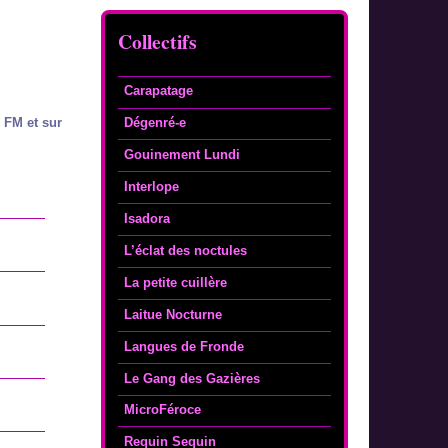
Collectifs
Carapatage
5 FM et sur
Dégenré-e
Gouinement Lundi
Interlope
Isadora
L’éclat des noctules
La petite cuillère
Laitue Nocturne
Langues de Fronde
Le Gang des Gazières
MicroFéroce
Requin Sequin