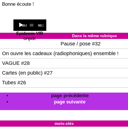
Bonne écoute !
Audio
Current
Total
00:00
00:19
Player
time
duration
Epidemie VIR
Dans la même rubrique
onpdc
Pause / pose #32
On ouvre les cadeaux (radiophoniques) ensemble !
VAGUE #28
Cartes (en public) #27
Tubes #26
page précédente
page suivante
mots-clés