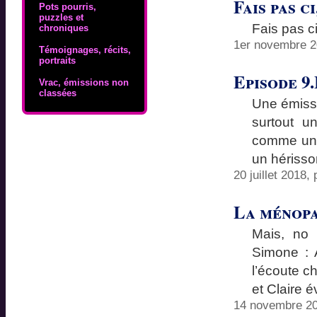
Fais pas ci
Pots pourris,
puzzles et
Fais pas ci
chroniques
1er novembre 2
Témoignages, récits,
portraits
Episode 9
Vrac, émissions non
classées
Une émissi
surtout u
comme une 
un hérisso
20 juillet 2018,
La ménop
Mais, no
Simone : 
l’écoute ch
et Claire 
14 novembre 20