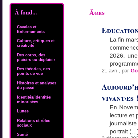
Âges
À fond...
Education
Cavales et
Enfermements
La fin mars
Culture, critiques et
créativité
commencent
2026, une 
Des corps, des
plaisirs ou déplaisir
programm
Des théories, des
21 avril, par
Go
points de vue
Histoires et analyses
Aujourd’hu
du passé
vivant·es 
Identités/identités
minorisées
En Novembr
Luttes
lecture et
Relations et rôles
journalist
sociaux
portrait (…
Santé