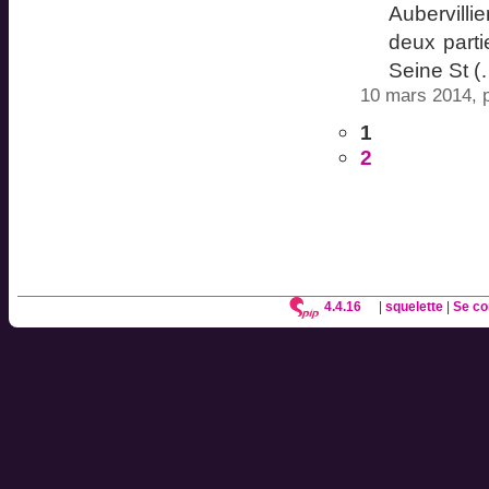
Aubervilli
deux parti
Seine St (
10 mars 2014, 
1
2
4.4.16
|
squelette
|
Se co