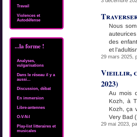
3 décembre 202
Travail
Traverser 
Violences et
Autodéfense
Nous somm
auteurice
des enfant
...la forme !
et l’adulti
29 mars 2025, 
Analyses,
vulgarisations
Vieillir, 
Dans le réseau il y a
aussi...
2023)
Discussion, débat
Au mois d
En immersion
Kozh, à T
Libre-antennes
Kozh, ça ve
Very Bad 
O-V-N-I
29 mai 2023, p
Play-list litteraires et
musicales