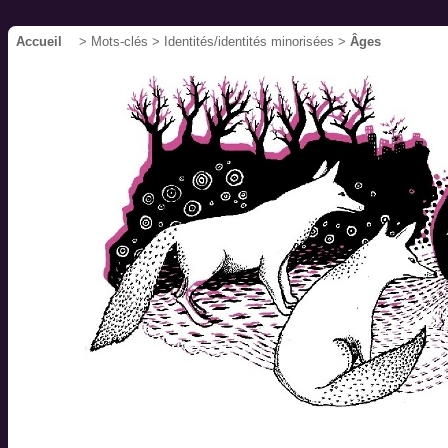
Accueil
> Mots-clés > Identités/identités minorisées >
Âges