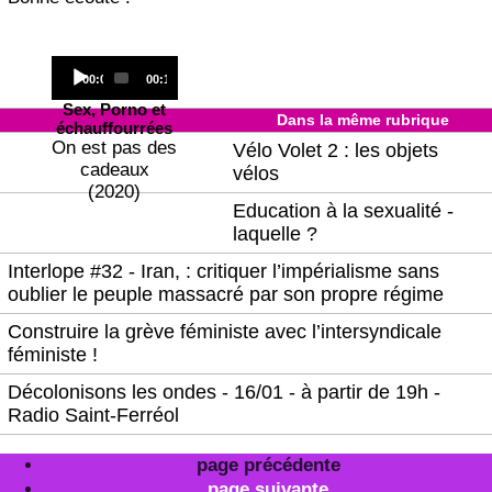
Audio
Current
Total
00:00
00:18
Player
time
duration
Sex, Porno et
Dans la même rubrique
échauffourrées
On est pas des
Vélo Volet 2 : les objets
cadeaux
vélos
(2020)
Education à la sexualité -
laquelle ?
Interlope #32 - Iran, : critiquer l’impérialisme sans
oublier le peuple massacré par son propre régime
Construire la grève féministe avec l’intersyndicale
féministe !
Décolonisons les ondes - 16/01 - à partir de 19h -
Radio Saint-Ferréol
page précédente
page suivante