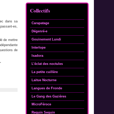
Collectifs
avec dans sa
Carapatage
passant-es,
Dégenré-e
Gouinement Lundi
dé de mettre
indépendante
Interlope
questions de
Isadora
"
L’éclat des noctules
La petite cuillère
Laitue Nocturne
Langues de Fronde
Le Gang des Gazières
MicroFéroce
Requin Sequin