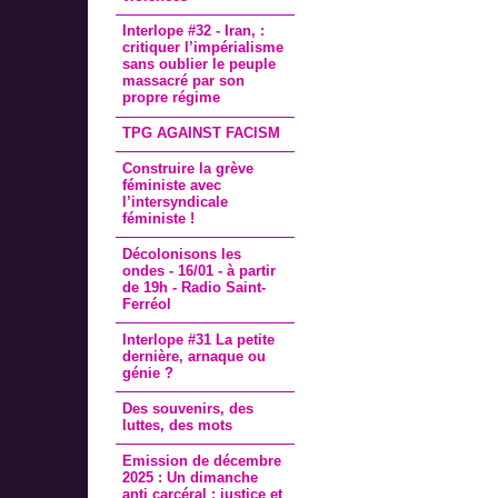
Interlope #32 - Iran, :
critiquer l’impérialisme
sans oublier le peuple
massacré par son
propre régime
TPG AGAINST FACISM
Construire la grève
féministe avec
l’intersyndicale
féministe !
Décolonisons les
ondes - 16/01 - à partir
de 19h - Radio Saint-
Ferréol
Interlope #31 La petite
dernière, arnaque ou
génie ?
Des souvenirs, des
luttes, des mots
Emission de décembre
2025 : Un dimanche
anti carcéral : justice et