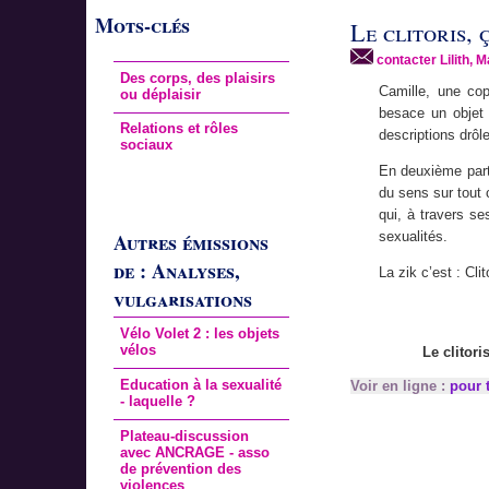
Mots-clés
Le clitoris, 
contacter Lilith, M
Des corps, des plaisirs
Camille, une cop
ou déplaisir
besace un objet 
Relations et rôles
descriptions drôl
sociaux
En deuxième part
du sens sur tout 
qui, à travers se
Autres émissions
sexualités.
de : Analyses,
La zik c’est : Cli
vulgarisations
Vélo Volet 2 : les objets
vélos
Le clitori
Education à la sexualité
Voir en ligne :
pour t
- laquelle ?
Plateau-discussion
avec ANCRAGE - asso
de prévention des
violences