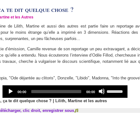
ça te dit quelque chose ?
artine et les Autres
ine de Lilith, Martine et aussi des autres est partie faire un reportage 
pour le moins étrange qu’elle a imprimé en 3 dimensions. Réactions des 
es, surprenantes, un peu fâcheuses parfois...
ie d’émission, Camille revenue de son reportage un peu extravagant, a déci
ce qu’elle a entendu. Nous écouterons l’interview d’Odile Fillod, chercheuse 
s travaux, cherche à vulgariser le discours scientifique, notamment lié aux 
topia, "Ode déjantée au clitoris", Donzelle, "Libido", Madonna, "Into the groove
Audio
Use
Current
Total
00:00
00:00
Player
Up/Down
time
duration
Arrow
s, ça te dit quelque chose ? | Lilith, Martine et les autres
keys
élécharger, clic droit, enregistrer sous
to
increase
or
decrease
volume.